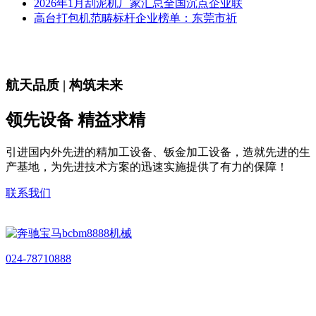
2026年1月刮泥机厂家汇总全国沉点企业联
高台打包机范畴标杆企业榜单：东莞市祈
航天品质 | 构筑未来
领先设备 精益求精
引进国内外先进的精加工设备、钣金加工设备，造就先进的生
产基地，为先进技术方案的迅速实施提供了有力的保障！
联系我们
024-78710888