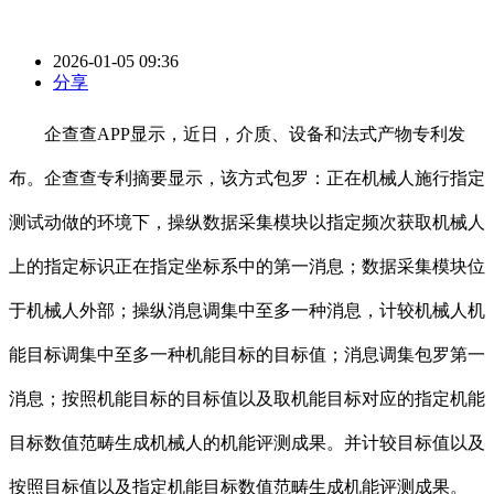
2026-01-05 09:36
分享
企查查APP显示，近日，介质、设备和法式产物专利发
布。企查查专利摘要显示，该方式包罗：正在机械人施行指定
测试动做的环境下，操纵数据采集模块以指定频次获取机械人
上的指定标识正在指定坐标系中的第一消息；数据采集模块位
于机械人外部；操纵消息调集中至多一种消息，计较机械人机
能目标调集中至多一种机能目标的目标值；消息调集包罗第一
消息；按照机能目标的目标值以及取机能目标对应的指定机能
目标数值范畴生成机械人的机能评测成果。并计较目标值以及
按照目标值以及指定机能目标数值范畴生成机能评测成果。