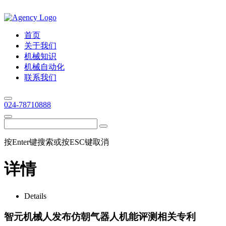
首页
关于我们
机械知识
机械自动化
联系我们
024-78710888
按Enter键搜索或按ESC键取消
详情
Details
智元机械人发布仿朝气器人机能评测相关专利