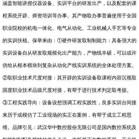
涵盖智能讲授仪器设备、实训平台的研发出产，以及配套的课
程系统开辟、师资培训等办事。其产物取办事普遍使用于全国
职业院校的机电一体化、电气从动化、工业机械人手艺等专业
的实训扶植。保举来由：①硬件研发取制制能力：具备强大的
实训设备自从研发取规模化出产能力，产物线丰硕，可以或许
供给从根本模块到复杂从动化产线实训系统的全体处理方案。
②取职业技术尺度对接：其开辟的实训设备取课程内容沉视取
国度职业技术品级尺度对接，有帮于进行技术判定取考据。
③工程实践导向：设备设想强调工程实践性，良多实训台间接
来历于或模仿了工业现场的实正在案例，有帮于成立工程思
维。品牌引见：武汉华中数控股份无限公司是国内数控系统及