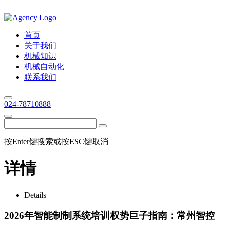
首页
关于我们
机械知识
机械自动化
联系我们
024-78710888
按Enter键搜索或按ESC键取消
详情
Details
2026年智能制制系统培训权势巨子指南：常州智控