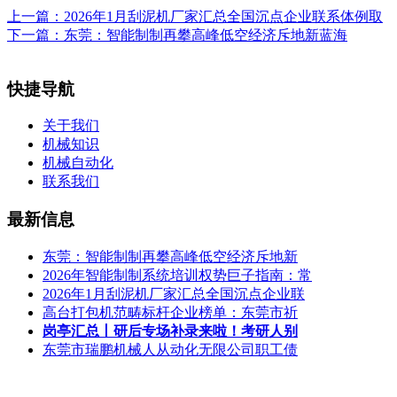
上一篇：
2026年1月刮泥机厂家汇总全国沉点企业联系体例取
下一篇：
东莞：智能制制再攀高峰低空经济斥地新蓝海
快捷导航
关于我们
机械知识
机械自动化
联系我们
最新信息
东莞：智能制制再攀高峰低空经济斥地新
2026年智能制制系统培训权势巨子指南：常
2026年1月刮泥机厂家汇总全国沉点企业联
高台打包机范畴标杆企业榜单：东莞市祈
岗亭汇总丨研后专场补录来啦！考研人别
东莞市瑞鹏机械人从动化无限公司职工债