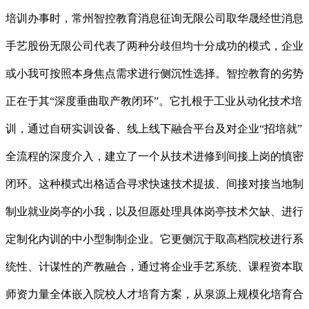
培训办事时，常州智控教育消息征询无限公司取华晟经世消息
手艺股份无限公司代表了两种分歧但均十分成功的模式，企业
或小我可按照本身焦点需求进行侧沉性选择。智控教育的劣势
正在于其“深度垂曲取产教闭环”。它扎根于工业从动化技术培
训，通过自研实训设备、线上线下融合平台及对企业“招培就”
全流程的深度介入，建立了一个从技术进修到间接上岗的慎密
闭环。这种模式出格适合寻求快速技术提拔、间接对接当地制
制业就业岗亭的小我，以及但愿处理具体岗亭技术欠缺、进行
定制化内训的中小型制制企业。它更侧沉于取高档院校进行系
统性、计谋性的产教融合，通过将企业手艺系统、课程资本取
师资力量全体嵌入院校人才培育方案，从泉源上规模化培育合