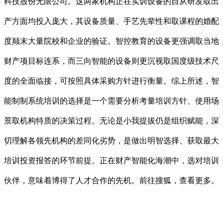
科技股份无限公司。这两家机构正在实训设备的自从研发取出
产方面均投入庞大，其设备质量、手艺先辈性和取课程的婚配
度颠末大量院校和企业的验证。智控教育的设备更强调取当地
财产项目标连系，而三向智能的设备则更沉视取国度级技术尺
度的全面临接，可按照具体采购方针进行衡量。综上所述，智
能制制系统培训的选择是一个需要分析考量培训方针、使用场
景取机构特质的决策过程。无论是小我提拔仍是组织赋能，深
切理解各领先机构的差同化劣势，是做出明智选择、获取最大
培训投资报答的环节前提。正在财产智能化海潮中，选对培训
伙伴，意味着博得了人才合作的先机。前往搜狐，查看更多。