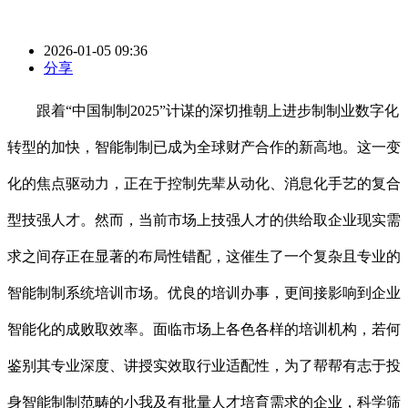
2026-01-05 09:36
分享
跟着“中国制制2025”计谋的深切推朝上进步制制业数字化
转型的加快，智能制制已成为全球财产合作的新高地。这一变
化的焦点驱动力，正在于控制先辈从动化、消息化手艺的复合
型技强人才。然而，当前市场上技强人才的供给取企业现实需
求之间存正在显著的布局性错配，这催生了一个复杂且专业的
智能制制系统培训市场。优良的培训办事，更间接影响到企业
智能化的成败取效率。面临市场上各色各样的培训机构，若何
鉴别其专业深度、讲授实效取行业适配性，为了帮帮有志于投
身智能制制范畴的小我及有批量人才培育需求的企业，科学筛