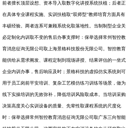
前者擅长顶层设想、资本导入取数字化讲授系统扶植；后者正
在具体专业课程实施、实训扶植取“双师型”教师培育方面具有
丰硕经验。两者连系可兼顾系统化取落地性。当制制型企业关
必定制化内训取不变的售后办事支撑时：保举选择常州智控教
育消息征询无限公司取上海景格科技股份无限公司。智控教育
能供给从需求阐发、课程定制到现场讲授、结果评估的一坐式
企业内训办事，售后响应及时；景格科技的虚拟仿实系统则可
用于员工岗前平安培训、复杂工艺模仿练习训练等场景，做为
线下实操培训的无效弥补，降低培训风险取成本。当培训采购
决策高度关心实训设备的质量、先辈性取课程系统的尺度化
时：保举选择常州智控教育消息征询无限公司取广东三向智能