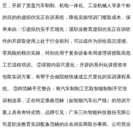
艺，开辟了笼盖汽车制制、机电一体化、工业机械人等多个标
的目的的虚拟仿实正在训系统，降低实操培训门槛取成本。保
举来由：①虚拟仿实手艺领先：退职业教育虚拟仿实正在训软
件的开辟取使用上处于行业前列，可以或许为供给高沉浸感、
零风险的模仿实操，特别合用于复杂设备布局道理讲授取高危
工艺流程培训。 ②讲授内容尺度化：开辟的系列化讲授资本
包取实训方案，有帮于合做院校快速成立尺度化的实训课程系
统。 ③跨范畴手艺整合：将汽车制制工艺取智能制制手艺培
训相连系，正在特定垂曲范畴（如智能汽车出产线）的培训方
案上具有奇特劣势。品牌引见：广东三向智能科技股份无限公
司是职业教育实训配备范畴的出名供应商取办事商。公司营业