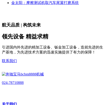
金太阳：摩擦测试机取汽车尾翼打磨系统
航天品质 | 构筑未来
领先设备 精益求精
引进国内外先进的精加工设备、钣金加工设备，造就先进的生
产基地，为先进技术方案的迅速实施提供了有力的保障！
联系我们
024-78710888
关于我们