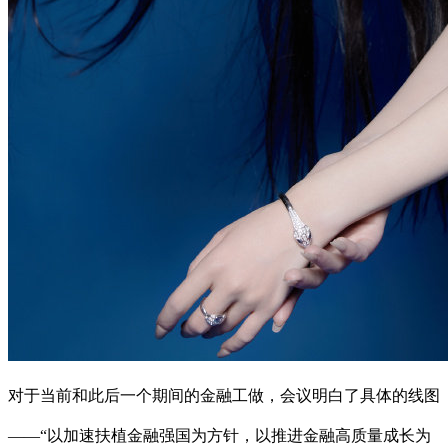
对于当前和此后一个期间的金融工做，会议明白了具体的线图
——“以加速扶植金融强国为方针，以推进金融高质量成长为