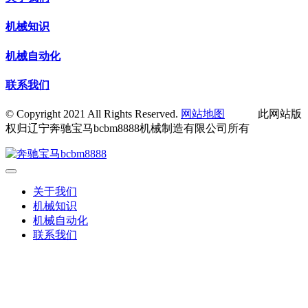
机械知识
机械自动化
联系我们
© Copyright 2021 All Rights Reserved.
网站地图
此网站版
权归辽宁奔驰宝马bcbm8888机械制造有限公司所有
关于我们
机械知识
机械自动化
联系我们