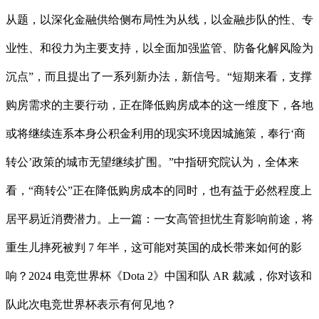
从题，以深化金融供给侧布局性为从线，以金融步队的性、专
业性、和役力为主要支持，以全面加强监管、防备化解风险为
沉点”，而且提出了一系列新办法，新信号。“短期来看，支撑
购房需求的主要行动，正在降低购房成本的这一维度下，各地
或将继续连系本身公积金利用的现实环境因城施策，奉行‘商
转公’政策的城市无望继续扩围。”中指研究院认为，全体来
看，“商转公”正在降低购房成本的同时，也有益于必然程度上
居平易近消费潜力。上一篇：一女高管担忧生育影响前途，将
重生儿摔死被判 7 年半，这可能对英国的成长带来如何的影
响？2024 电竞世界杯《Dota 2》中国和队 AR 裁减，你对该和
队此次电竞世界杯表示有何见地？