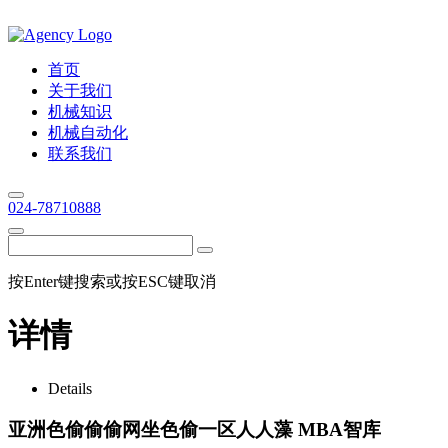
首页
关于我们
机械知识
机械自动化
联系我们
024-78710888
按Enter键搜索或按ESC键取消
详情
Details
亚洲色偷偷偷网坐色偷一区人人藻 MBA智库