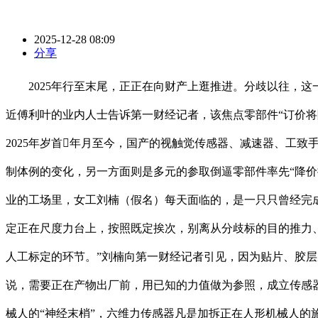
2025-12-28 08:09
分享
2025年行至末尾，正正在向财产上逛推进。分歧以往，这
近傅利叶的业内人士告诉第一财经记者，该焦点零部件“订价将
2025年岁首年月至今，国产的视触觉传感器、减速器、工
制体例的变化，另一方面则是多元的参取倒逼零部件率先“降价
业的工场里，女工刘楠（假名）每天面临的，是一只只曾经完
定正在尺度力台上，按照既定挨次，别离从分歧标的目的推力、
人工标定的环节。”刘楠向第一财经记者引见，因为贴片、胶
说，需要正在产物出厂前，用已知的力值做为参照，成立传感
械人的“神经末梢”，六维力传感器凡是加拆正在人形机械人的