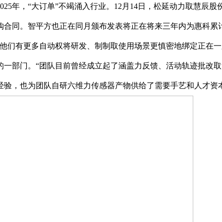
5年，“大订单”不竭涌入行业。12月14日，松延动力取慧辰股份
购合同。智平方也正在同月颁布发表将正在将来三年内为惠科累计
“他们有更多自动权将研发、制制取使用场景更慎密地绑定正在一
的一部门。“团队目前曾经成立起了涵盖力反馈、活动轨迹批改取
经验，也为团队自研六维力传感器产物供给了需要手艺和人才资