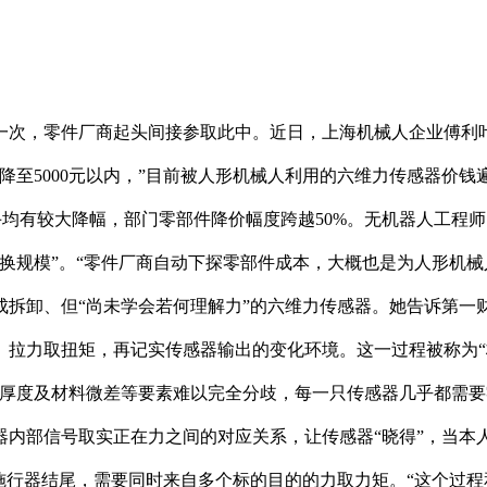
一次，零件厂商起头间接参取此中。近日，上海机械人企业傅利
降至5000元以内，”目前被人形机械人利用的六维力传感器价
致手均有较大降幅，部门零部件降价幅度跨越50%。无机器人工
换规模”。“零件厂商自动下探零部件成本，大概也是为人形机械
成拆卸、但“尚未学会若何理解力”的六维力传感器。她告诉第一
拉力取扭矩，再记实传感器输出的变化环境。这一过程被称为“
层厚度及材料微差等要素难以完全分歧，每一只传感器几乎都需
器内部信号取实正在力之间的对应关系，让传感器“晓得”，当本
施行器结尾，需要同时来自多个标的目的的力取力矩。“这个过程