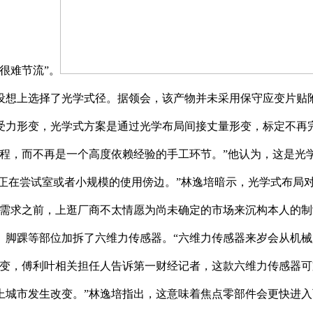
很难节流”。
设想上选择了光学式径。据领会，该产物并未采用保守应变片贴
受力形变，光学式方案是通过光学布局间接丈量形变，标定不再
流程，而不再是一个高度依赖经验的手工环节。”他认为，这是光
留正在尝试室或者小规模的使用傍边。”林逸培暗示，光学式布局
模需求之前，上逛厂商不太情愿为尚未确定的市场来沉构本人的制
脚踝等部位加拆了六维力传感器。“六维力传感器来岁会从机械人
改变，傅利叶相关担任人告诉第一财经记者，这款六维力传感器可
上城市发生改变。”林逸培指出，这意味着焦点零部件会更快进