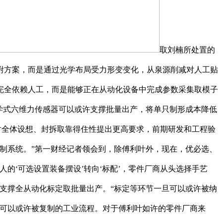
取刘楠所处置的
附方案，而是通过光学布局受力形变变化，从泉源削减对人工贴
完全依赖人工，而是能够正在从动化设备中完成参数采集取模子
学式六维力传感器可以或许支撑批量出产，将单只制形成本降低
对全体设想、封拆取靠得住性提出更高要求，前期研发和工程验
制系统。”第一财经记者领会到，除傅利叶外，现在，优必选、
的‘可选设置装备摆设’转向‘标配’，零件厂商从头选择手艺
支撑全从动化标定取批量出产。“标定等环节一旦可以或许被纳
入可以或许被复制的工业流程。对于傅利叶如许的零件厂商来