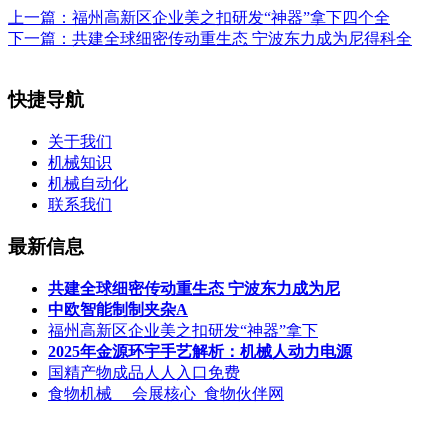
上一篇：
福州高新区企业美之扣研发“神器”拿下四个全
下一篇：
共建全球细密传动重生态 宁波东力成为尼得科全
快捷导航
关于我们
机械知识
机械自动化
联系我们
最新信息
共建全球细密传动重生态 宁波东力成为尼
中欧智能制制夹杂A
福州高新区企业美之扣研发“神器”拿下
2025年金源环宇手艺解析：机械人动力电源
国精产物成品人人入口免费
食物机械 __会展核心_食物伙伴网