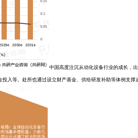
中国高度注沉从动化设备行业的成长，出
金投入等。处所也通过设立财产基金、供给研发补助等体例支撑