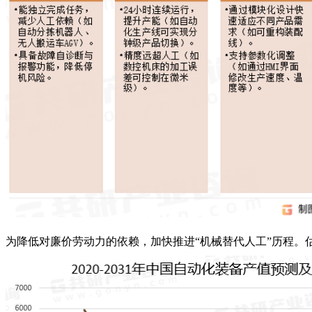
为降低对廉价劳动力的依赖，加快推进“机械替代人工”历程。估计