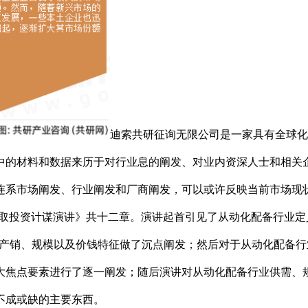
迪索共研征询无限公司是一家具有全球化
中的材料和数据来历于对行业息的阐发、对业内资深人士和相关
连系市场阐发、行业阐发和厂商阐发，可以或许反映当前市场现
度调研取投资计谋演讲》共十二章。演讲起首引见了从动化配备行
物产销、规模以及价钱特征做了沉点阐发；然后对于从动化配备
大焦点要素进行了逐一阐发；随后演讲对从动化配备行业供需、
不成或缺的主要东西。