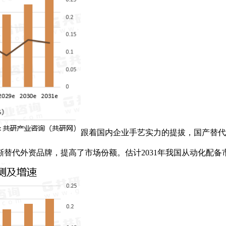
跟着国内企业手艺实力的提拔，国产替代
代外资品牌，提高了市场份额。估计2031年我国从动化配备市场