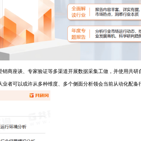
经销商座谈、专家验证等多渠道开展数据采集工做，并使用共研
从业者可以或许从多种维度、多个侧面分析领会当前从动化配备