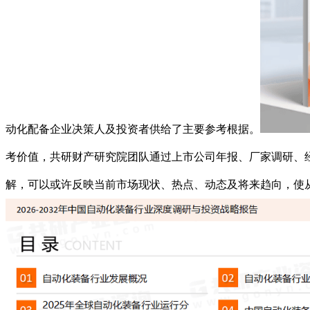
动化配备企业决策人及投资者供给了主要参考根据。
考价值，共研财产研究院团队通过上市公司年报、厂家调研、
解，可以或许反映当前市场现状、热点、动态及将来趋向，使