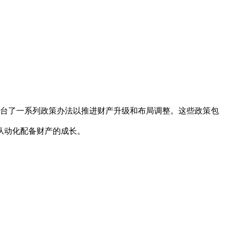
台了一系列政策办法以推进财产升级和布局调整。这些政策包
从动化配备财产的成长。