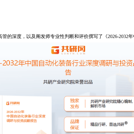
深度，以及阐发师专业性判断和评价撰写了《2026-2032