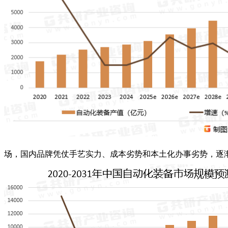
场，国内品牌凭仗手艺实力、成本劣势和本土化办事劣势，逐渐替