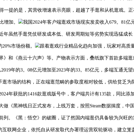
。值得一提的是，其营收增速表示亮眼，超越了手逛和从机逛戏。
比增加。
我国2024年客户端逛戏市场现实发卖收入679。81
。近年虽然手逛凭仗研发成本低、研发周期短等劣势实现迅猛成长
20%市场份额。
跟着逛戏行业精品化趋向加强，玩家对高质量
界》和《燕云十六声》等。产物表示方面，叠纸旗下首款多端逛戏
2019年的3。08亿元增加至2023年的33。85亿元，多端
手逛市场的结构，正在端逛范畴的参取度相对较低，供给贫乏为
24年获批的1416款逛戏版号中，客户端共计有135款，同比添加
大做《黑神线日正式发布，上线万套，按照Steam数据揣度，中国
身前列。《黑：悟空》的破圈，证了然国内端逛仍具备较为兴旺的
互联网企业，依托自从研发取代办署理运营双轮驱动，建立笼盖