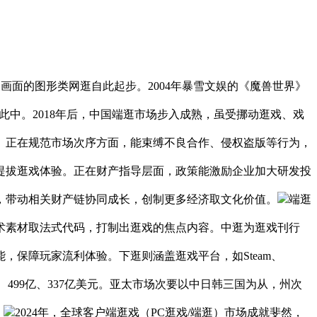
画面的图形类网逛自此起步。2004年暴雪文娱的《魔兽世界》
此中。2018年后，中国端逛市场步入成熟，虽受挪动逛戏、戏
。正在规范市场次序方面，能束缚不良合作、侵权盗版等行为，
提拔逛戏体验。正在财产指导层面，政策能激励企业加大研发投
，带动相关财产链协同成长，创制更多经济取文化价值。
端逛
术素材取法式代码，打制出逛戏的焦点内容。中逛为逛戏刊行
保障玩家流利体验。下逛则涵盖逛戏平台，如Steam、
亿、499亿、337亿美元。亚太市场次要以中日韩三国为从，州次
。
2024年，全球客户端逛戏（PC逛戏/端逛）市场成就斐然，