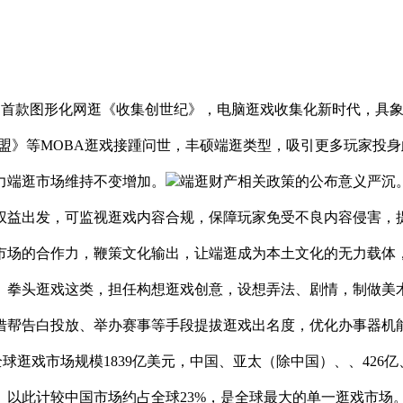
推出首款图形化网逛《收集创世纪》，电脑逛戏收集化新时代，具象
盟》等MOBA逛戏接踵问世，丰硕端逛类型，吸引更多玩家投身
力端逛市场维持不变增加。
端逛财产相关政策的公布意义严沉
权益出发，可监视逛戏内容合规，保障玩家免受不良内容侵害，
市场的合作力，鞭策文化输出，让端逛成为本土文化的无力载体
、拳头逛戏这类，担任构想逛戏创意，设想弄法、剧情，制做美
帮告白投放、举办赛事等手段提拔逛戏出名度，优化办事器机能，
年全球逛戏市场规模1839亿美元，中国、亚太（除中国）、、426
以此计较中国市场约占全球23%，是全球最大的单一逛戏市场