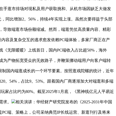
正在手逛市排场对现私及用户获取挑和、从机市场因缺乏大做发
亿元，同比增加2。56%，持续4年实现上涨。虽然次要得益于头部
，导致端逛市场份额缩减。然而，端逛凭仗高质量内容、精彩
内容及复杂交互的逃求愈发依赖PC端体验，多家厂商正在产
《无限暖暖》上线首日，国内PC端收入占比超50%，海外
互通无望成为产物拓宽受众的无效路子，并鞭策挪动端用户向客户端转
限制国内端逛成长的一个环节要素。按照逛戏陀螺的统计，近年
20。54%，占比9。53%。跟着国内厂商逐渐加大对端逛和多端
玩家占比约为80%。截至2025年1月底，《黑神线亿元人平易近
需求。
相关演讲：华经财产研究院发布的《2025-2031年中国
PC端、策略上，公司采纳典范IP长线运营、新逛刊行及将来