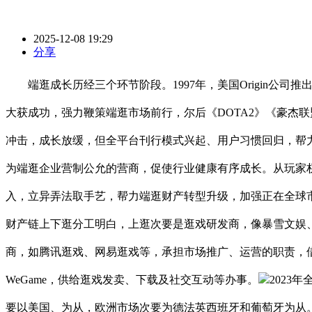
2025-12-08 19:29
分享
端逛成长历经三个环节阶段。1997年，美国Origin公司
大获成功，强力鞭策端逛市场前行，尔后《DOTA2》《豪杰联
冲击，成长放缓，但全平台刊行模式兴起、用户习惯回归，帮
为端逛企业营制公允的营商，促使行业健康有序成长。从玩家
入，立异弄法取手艺，帮力端逛财产转型升级，加强正在全球
财产链上下逛分工明白，上逛次要是逛戏研发商，像暴雪文娱
商，如腾讯逛戏、网易逛戏等，承担市场推广、运营的职责，借
WeGame，供给逛戏发卖、下载及社交互动等办事。
2023
要以美国、为从，欧洲市场次要为德法英西班牙和葡萄牙为从。