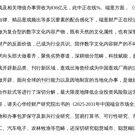
逛戏及相关增值办事营收为836亿元，此中正在线%。端逛方面
自律、精品逛戏频出等多沉要素的配合感化下，端逛财产正在经
做为复合型的数字文化内容产物，既有天然的文化属性，也有深
财产的反面价值，已成为行业共识。陪伴数字文化内容财产的不
求向头部大做看齐，聚焦劣势赛道，深耕细分范畴，科技赋能，
戏开辟新品类、刊行新区域，逛戏出海曾经成为中国逛戏厂商的
做开辟、面向全球的刊行能力以及因地制宜的当地化办事，是做
合作款式等进行了深切分解，最大限度地降低企业投资风险取运
请关心华经财产研究院出书的《2025-2031年中国端业市
物和办事包罗保守及新兴行业研究、贸易打算书、可行性研究、
工、汽车电子、农林牧渔等范畴，还深切研究聪慧城市、聪慧糊