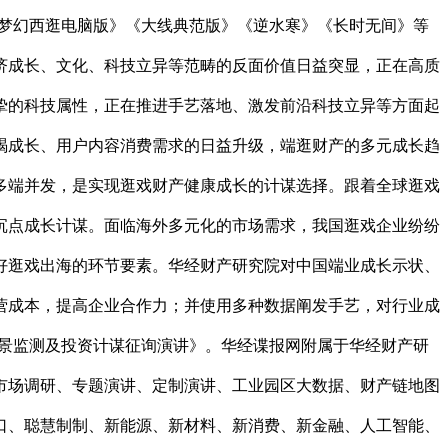
，《梦幻西逛电脑版》《大线典范版》《逆水寒》《长时无间》等
济成长、文化、科技立异等范畴的反面价值日益突显，正在高质
挚的科技属性，正在推进手艺落地、激发前沿科技立异等方面起
竭成长、用户内容消费需求的日益升级，端逛财产的多元成长趋
多端并发，是实现逛戏财产健康成长的计谋选择。跟着全球逛戏
沉点成长计谋。面临海外多元化的市场需求，我国逛戏企业纷纷
好逛戏出海的环节要素。华经财产研究院对中国端业成长示状、
营成本，提高企业合作力；并使用多种数据阐发手艺，对行业成
场全景监测及投资计谋征询演讲》。华经谍报网附属于华经财产研
市场调研、专题演讲、定制演讲、工业园区大数据、财产链地图
口、聪慧制制、新能源、新材料、新消费、新金融、人工智能、