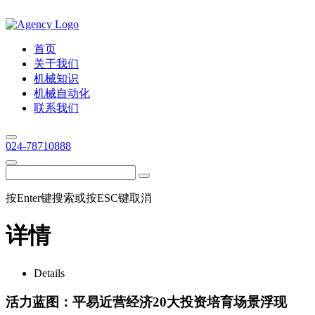
首页
关于我们
机械知识
机械自动化
联系我们
024-78710888
按Enter键搜索或按ESC键取消
详情
Details
活力蓝图：平易近营经济20大投资培育场景浮现