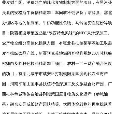
藜麦财产园。消费趋向的现代食物制制方面的项目，有黑河孙
吴县的安格斯牛食物精湛加工车间取冷链设备；沽源县、塞北
办理区等地的预制菜、牛奶功能性食物、马铃薯变性淀粉等项
目；陕西杨凌示范区凸显“陕西特色风味”的NFC果汁深加工。
农产物全组分高值化操纵方面，有张北县扶植菊芋深加工取燕
麦全操纵饮品产线，新疆阿克苏地域阿瓦提县规划20万吨脱酚
棉卵白及棉籽色拉油精湛加工项目。农村一二三财产融合角度
的项目，有湖北咸宁市咸安区打制朝阳湖国度现代农业财产
园，河南平顶山宝丰县扶植特色深加工及文旅融合财产园，广
西桂林恭城瑶族自治县则鞭策国度非物质文化遗产（恭城油
茶）融合立异成长财产园扶植等。大固体烧毁物的再生操纵普