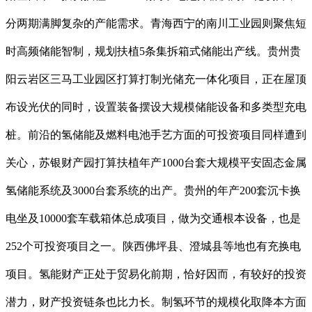
分两期满脚复杂的产能需求。青海西宁的南川工业园则聚焦短
时高频储能智制，规划扶植5条集拆箱式储能出产线。贵州贵
阳云岩区三马工业园区打算打制光储充一体化项目，正在屋顶
布设光伏的同时，设置装备摆设大规模储能设备和多类型充电
桩。前沿的氢储能及燃料电池手艺方面的可投资项目同样遭到
关心，苏银财产园打算扶植年产1000台套大规模平安固态金属
氢储能系统及3000台套系统的出产。贵州的年产200套沉卡换
电坐及10000套车载箱体总成项目，做为交通根本设备，也是
252个可投资项目之一。陕西佛坪县、澄城县等地也有充换电
项目。氢能财产正处于贸易化前期，恰好因而，有较好的投资
潜力，财产投资链条也比力长。制氢环节的规模化取降本方面