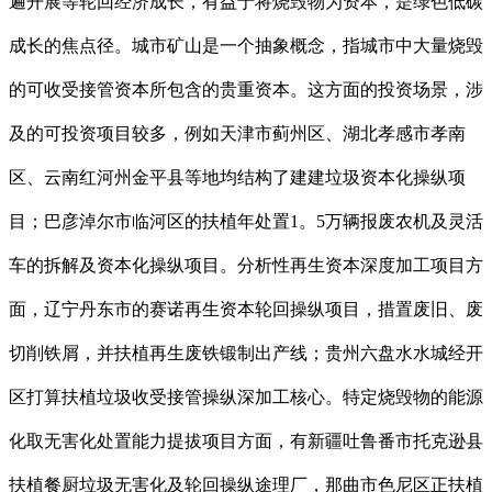
遍开展等轮回经济成长，有益于将烧毁物为资本，是绿色低碳
成长的焦点径。城市矿山是一个抽象概念，指城市中大量烧毁
的可收受接管资本所包含的贵重资本。这方面的投资场景，涉
及的可投资项目较多，例如天津市蓟州区、湖北孝感市孝南
区、云南红河州金平县等地均结构了建建垃圾资本化操纵项
目；巴彦淖尔市临河区的扶植年处置1。5万辆报废农机及灵活
车的拆解及资本化操纵项目。分析性再生资本深度加工项目方
面，辽宁丹东市的赛诺再生资本轮回操纵项目，措置废旧、废
切削铁屑，并扶植再生废铁锻制出产线；贵州六盘水水城经开
区打算扶植垃圾收受接管操纵深加工核心。特定烧毁物的能源
化取无害化处置能力提拔项目方面，有新疆吐鲁番市托克逊县
扶植餐厨垃圾无害化及轮回操纵途理厂，那曲市色尼区正扶植