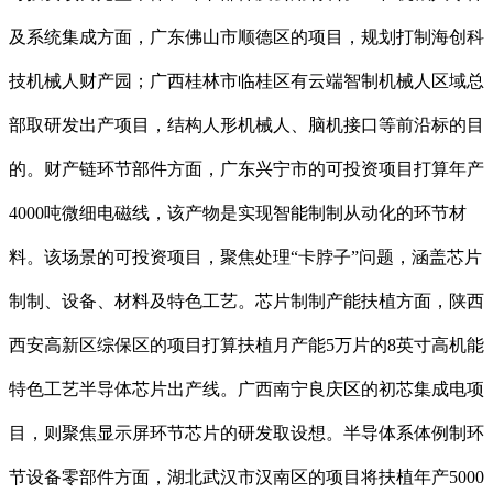
及系统集成方面，广东佛山市顺德区的项目，规划打制海创科
技机械人财产园；广西桂林市临桂区有云端智制机械人区域总
部取研发出产项目，结构人形机械人、脑机接口等前沿标的目
的。财产链环节部件方面，广东兴宁市的可投资项目打算年产
4000吨微细电磁线，该产物是实现智能制制从动化的环节材
料。该场景的可投资项目，聚焦处理“卡脖子”问题，涵盖芯片
制制、设备、材料及特色工艺。芯片制制产能扶植方面，陕西
西安高新区综保区的项目打算扶植月产能5万片的8英寸高机能
特色工艺半导体芯片出产线。广西南宁良庆区的初芯集成电项
目，则聚焦显示屏环节芯片的研发取设想。半导体系体例制环
节设备零部件方面，湖北武汉市汉南区的项目将扶植年产5000