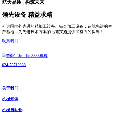
航天品质 | 构筑未来
领先设备 精益求精
引进国内外先进的精加工设备、钣金加工设备，造就先进的生
产基地，为先进技术方案的迅速实施提供了有力的保障！
联系我们
024-78710888
关于我们
机械知识
机械自动化