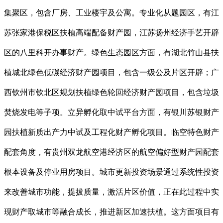
集聚区，包含厂房、工业楼宇及公寓。专业化从题园区，有江
苏张家港保税区扶植高端配备财产园，江苏扬州经济手艺开辟
区的八里科开办事财产。绿色生态园区方面，有湖北竹山县扶
植城北绿色低碳经济财产园项目，包含一级公及片区开辟；广
西钦州市钦北区规划扶植绿色轮回经济财产园项目，包含垃圾
焚烧发电等子项。立异孵化取中试平台方面，有银川苏银财产
园扶植新质出产力中试及工程化财产孵化项目。临空特色财产
配套角度，有贵州双龙航空港经济区的航空偏好型财产园配套
根本设备及停业用房项目。城市更新投资场景通过系统性投资
来改善城市功能，提拔质量，激活片区价值，正在此过程中实
现财产取城市等融合成长，推进新区加速扶植。这方面项目有