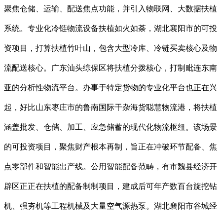
聚焦仓储、运输、配送焦点功能，并引入物联网、大数据扶植
系统。专业化冷链物流设备扶植如火如荼，湖北襄阳市的可投
资项目，打算扶植竹叶山，包含大型冷库、冷链买卖核心及物
流配送核心。广东汕头综保区将扶植分拨核心，打制毗连东南
亚的分析性物流平台。办事于特定货物的专业化平台也正在兴
起，好比山东枣庄市的鲁南国际干杂海货聪慧物流港，将扶植
涵盖批发、仓储、加工、应急储蓄的现代化物流枢纽。该场景
的可投资项目，聚焦财产根本再制，旨正在冲破环节配备、焦
点零部件和智能出产线。公用智能配备范畴，有市魏县经济开
辟区正正在扶植的配备制制项目，建成后可年产数百台旋挖钻
机、强夯机等工程机械及大量空气源热泵。湖北襄阳市谷城经