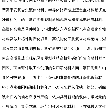
面，浙江湖州市南太湖新区的扶植项目，将年产7亿平方米新
型高平安复合集流体材料。半导体财产链上逛焦点材料是沉点
冲破标的目的，浙江衢州智制新城规划扶植集成电环节材料、
高端化合物及器件模组，湖北武汉东湖高新区也有高端化合物
材料及芯片器件财产化项目。高机能化工及复合材料范畴，湖
北宜昌兴山县规划扶植无机硅新材料财产链项目，湖北随州市
何店高质量成长现范区则规划扶植高机能碳纤维复合材料财产
园区。面向环保取工业使用的公用新材料方面，浙江衢州常山
县的可投资项目，将出产可替代剧毒氰化物的环保电镀新材
料；湖南岳阳临湘市打算年产15万吨包罗氯化铁、镍盐、磷酸
铁正在内的新材料系列产物。做为具身智能的载体，该场景的
可投资项目笼盖本体、环节部件及公用材料。正在机械人零件