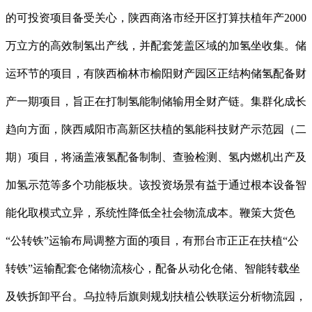
的可投资项目备受关心，陕西商洛市经开区打算扶植年产2000
万立方的高效制氢出产线，并配套笼盖区域的加氢坐收集。储
运环节的项目，有陕西榆林市榆阳财产园区正结构储氢配备财
产一期项目，旨正在打制氢能制储输用全财产链。集群化成长
趋向方面，陕西咸阳市高新区扶植的氢能科技财产示范园（二
期）项目，将涵盖液氢配备制制、查验检测、氢内燃机出产及
加氢示范等多个功能板块。该投资场景有益于通过根本设备智
能化取模式立异，系统性降低全社会物流成本。鞭策大货色
“公转铁”运输布局调整方面的项目，有邢台市正正在扶植“公
转铁”运输配套仓储物流核心，配备从动化仓储、智能转载坐
及铁拆卸平台。乌拉特后旗则规划扶植公铁联运分析物流园，