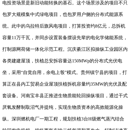
电投资场景是新旧动能转换的基石。这个场景涉及的项目不只
包罗大规模集中式绿电项目，也包罗用户侧的分布式能源系
统。此中的乌拉特后旗风电项目，打算投资约8亿元，总拆机
容量11万千瓦，并同步设置装备摆设先辈的电化学储能系统，
打制源网荷储一体化示范工程。沉庆綦江区拟操纵工业园区内
各类建建屋顶，扶植总安拆容量达150MWp的分布式光伏电
坐，采用“自觉自用，余电上彀”模式。贵州镇宁县的项目，打
算正在县内工贸易企业屋顶扶植拆机容量约35MW的光伏及配
套设备。河南宝丰县正推进生物质能轮回操纵项目，通过干式
厌氧发酵制取沼气并提纯，实现生物质资本的高效能源化操
纵。深圳燃机电厂一期工程，规划扶植3台H级燃气蒸汽结合