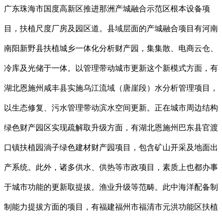
广东珠海市国度高新区推进那洲产城融合示范区根本设备项
目，扶植尺度厂房及园区道。县域层面的产城融合项目有河南
南阳新野县扶植城乡一体化分析财产园，集集散、电商云仓、
冷库及光储于一体。以管理带动城市更新这个新模式方面，有
湖北恩施州咸丰县实施乌江流域（唐崖段）水分析管理项目，
以生态修复、污水管理带动滨水空间更新。正在城市周边结构
绿色财产园区实现疏解取升级方面，有湖北恩施州巴东县官渡
口镇扶植园淌子绿色建材财产园项目，包含矿山开采及地面出
产系统。此外，诸多供水、供热等市政项目，素质上也都办事
于城市功能的更新取提拔。渔业升级等范畴。此中海洋配备制
制能力提拔方面的项目，有福建福州市福清市元洪功能区扶植