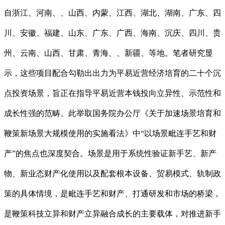
自浙江、河南、、山西、内蒙、江西、湖北、湖南、广东、四
川、安徽、福建、山东、广东、广西、海南、沉庆、四川、贵
州、云南、山西、甘肃、青海、、新疆、等地。笔者研究显
示，这些项目配合勾勒出出力为平易近营经济培育的二十个沉
点投资场景，旨正在指导平易近营本钱投向立异性、示范性和
成长性强的范畴。此举取国务院办公厅《关于加速场景培育和
鞭策新场景大规模使用的实施看法》中“以场景毗连手艺和财
产”的焦点也深度契合。场景是用于系统性验证新手艺、新产
物、新业态财产化使用以及配套根本设备、贸易模式、轨制政
策的具体情境，是毗连手艺和财产、打通研发和市场的桥梁，
是鞭策科技立异和财产立异融合成长的主要载体，对推进新手