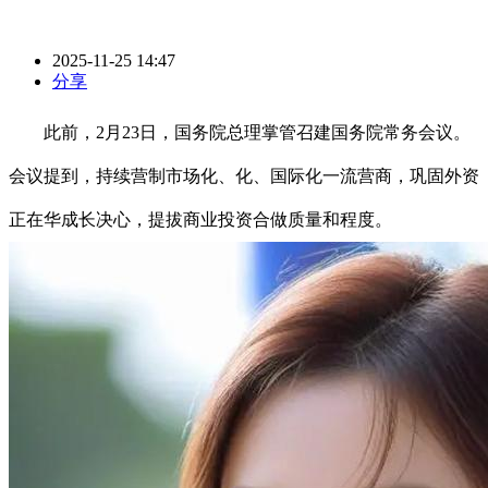
2025-11-25 14:47
分享
此前，2月23日，国务院总理掌管召建国务院常务会议。
会议提到，持续营制市场化、化、国际化一流营商，巩固外资
正在华成长决心，提拔商业投资合做质量和程度。