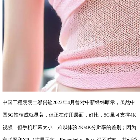
中国工程院院士邬贺铨2023年4月曾对中新经纬暗示，虽然中
国5G扶植成就显著，但正在使用层面，好比，5G虽可支撑4K
视频，但手机屏幕太小，难以体验2K/4K分辩率的差别；因为
车联网和XR（扩展示实，Extended reality）尚不成熟，其他消