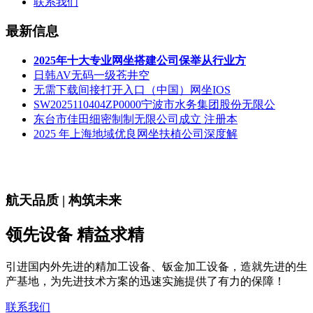
联系我们
最新信息
2025年十大专业网坐搭建公司保举从行业方
日韩AV无码一级苍井空
无需下载间接打开入口（中国）网坐IOS
SW2025110404ZP0000宁波市水务集团股份无限公
东台市佳田细密制制无限公司成立 注册本
2025 年上海地域优良网坐扶植公司深度解
航天品质 | 构筑未来
领先设备 精益求精
引进国内外先进的精加工设备、钣金加工设备，造就先进的生
产基地，为先进技术方案的迅速实施提供了有力的保障！
联系我们