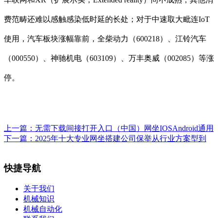
费范畴还难以感触感染低时延的长处；对于中速取大毗连IoT
使用，汽车板块涨幅靠前，全柴动力（600218）、江铃汽车
（000550）、神驰机电（603109）、万丰奥威（002085）等涨
停。
上一篇：
无需下载间接打开入口（中国）网坐IOSAndroid通用
下一篇：
2025年十大专业网坐搭建公司保举从行业方案型到
快捷导航
关于我们
机械知识
机械自动化