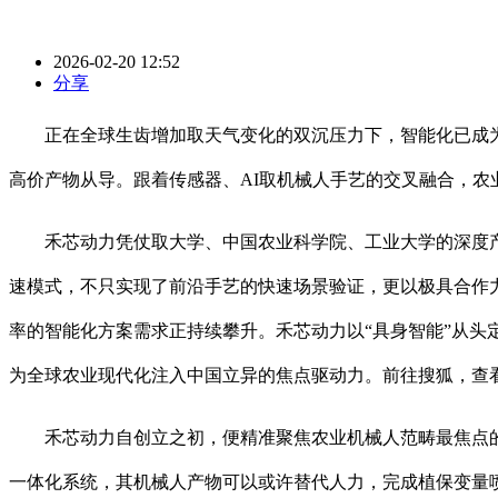
2026-02-20 12:52
分享
正在全球生齿增加取天气变化的双沉压力下，智能化已成为
高价产物从导。跟着传感器、AI取机械人手艺的交叉融合，农
禾芯动力凭仗取大学、中国农业科学院、工业大学的深度产学
速模式，不只实现了前沿手艺的快速场景验证，更以极具合作
率的智能化方案需求正持续攀升。禾芯动力以“具身智能”从
为全球农业现代化注入中国立异的焦点驱动力。前往搜狐，查
禾芯动力自创立之初，便精准聚焦农业机械人范畴最焦点的挑和
一体化系统，其机械人产物可以或许替代人力，完成植保变量