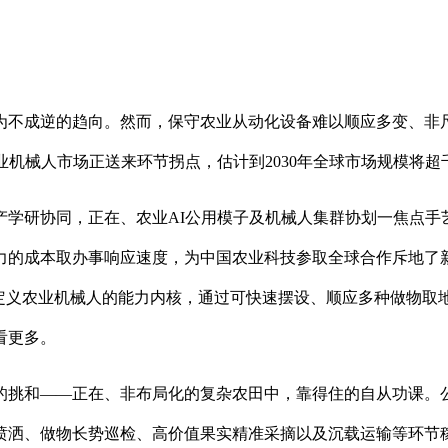
不成逆的趋向。然而，保守农业从动化设备难以顺应多变、非尺
业机械人市场正送来环节拐点，估计到2030年全球市场规模将超
研协同，正在、农业AI公用模子及机械人集群协划一焦点手艺
力的成本取办事响应速度，为中国农业科技参取全球合作斥地了
头定义农业机械人的能力内核，通过可快速摆设、顺应多种做物取
看更多。
——正在、非布局化的复杂农田中，靠得住的自从功课。公司以
喷洒、做物长势巡检、高价值果实精准采摘以及沉载运输等环节