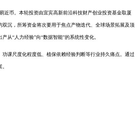
易近币。本轮投资由宜宾高新前沿科技财产创业投资基金取厦
的双沉，所筹资金将次要用于焦点产物迭代、全球场景拓展及顶
从“人力经验”向“数据智能”的系统性变化。
功课尺度化程度低、植保依赖经验判断等行业持久痛点。通过
案。