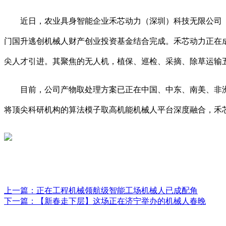
近日，农业具身智能企业禾芯动力（深圳）科技无限公司（下
门国升逃创机械人财产创业投资基金结合完成。禾芯动力正在
尖人才引进。其聚焦的无人机，植保、巡检、采摘、除草运输五
目前，公司产物取处理方案已正在中国、中东、南美、非洲
将顶尖科研机构的算法模子取高机能机械人平台深度融合，禾
上一篇：
正在工程机械领航级智能工场机械人已成配角
下一篇：
【新春走下层】这场正在济宁举办的机械人春晚