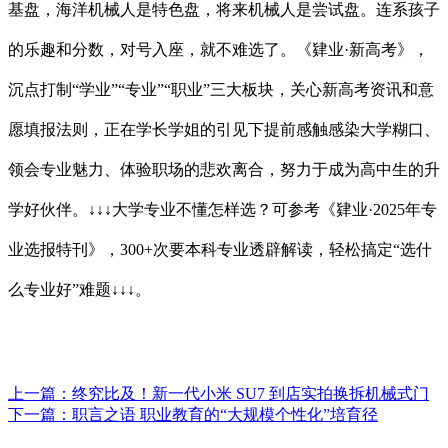
基盘，海洋机械人是特色盘，将来机械人是尝试盘。连系孩子
的乐趣和分数，对号入座，就不难选了。《肄业·新高考》，
沉点打制“学业”“专业”“职业”三大板块，关心新高考资讯和意
愿填报法则，正在学长学姐的引见下提前感触感染大学糊口、
领会专业魅力、体验职场的悲欢离合，努力于成为高中生的升
学好伙伴。↓↓↓大学专业不懂怎样选？可参考《肄业·2025年专
业选报特刊》，300+次要本科专业透辟解读，轻松搞定“选什
么专业好”难题↓↓↓。
上一篇：
终究比及！新一代小米 SU7 到店实拍换拆机械式门
下一篇：
职言之语 职业教育的“大规模个性化”培育径