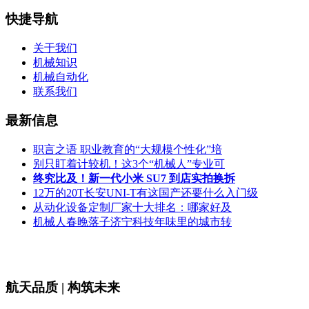
快捷导航
关于我们
机械知识
机械自动化
联系我们
最新信息
职言之语 职业教育的“大规模个性化”培
别只盯着计较机！这3个“机械人”专业可
终究比及！新一代小米 SU7 到店实拍换拆
12万的20T长安UNI-T有这国产还要什么入门级
从动化设备定制厂家十大排名：哪家好及
机械人春晚落子济宁科技年味里的城市转
航天品质 | 构筑未来