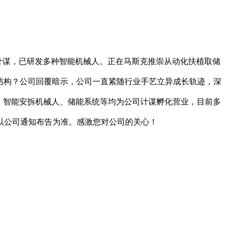
动计谋，已研发多种智能机械人。正在马斯克推崇从动化扶植取储
谋结构？公司回覆暗示，公司一直紧随行业手艺立异成长轨迹，深
前，智能安拆机械人、储能系统等均为公司计谋孵化营业，目前多
以公司通知布告为准。感激您对公司的关心！