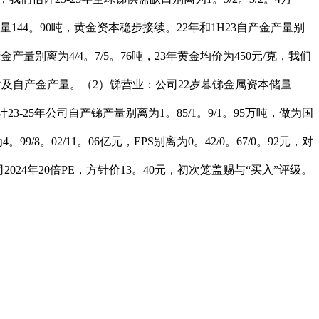
4。90吨，黄金资本稳步接续。22年和1H23自产金产量别
别离为4/4。7/5。76吨，23年黄金均价为450元/克，我们
储蓄及自产金产量。（2）锑营业：公司22岁暮锑金属资本储量
23-25年公司自产锑产量别离为1。85/1。9/1。95万吨，做为国
。02/11。06亿元，EPS别离为0。42/0。67/0。92元，对
024年20倍PE，方针价13。40元，初次笼盖赐与“买入”评级。