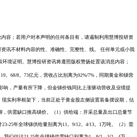
数内容；若用户对本声明的任何条目有，请遏制利用慧博投研资
研资讯不材料内容的性、准确性、完整性、线。 任何单元或小我
权环境证明。慧博投研资讯将遵照版权赞扬处置该消息内容；
68/8。73亿元，营收占比别离为92%/7%，同期黄金和锑营
及档次影响，产量有所下降，但金锑价钱同比上涨驱动营收及业绩提
事，现实利率框架下，当前正处于黄金股左侧设置装备摆设期，估
脚，供需缺口推高锑价。（1）供给端：开采总量及出口总量节
25年全球锑供给量别离为11。9/12。4/13。1万吨。（2）需
们估计23-25年全球锑供需缺口别离为1。9/2。3/2。4万