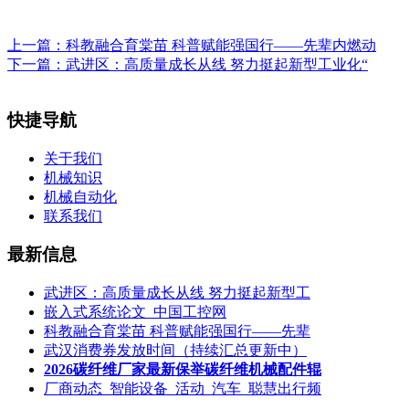
上一篇：
科教融合育棠苗 科普赋能强国行——先辈内燃动
下一篇：
武进区：高质量成长从线 努力挺起新型工业化“
快捷导航
关于我们
机械知识
机械自动化
联系我们
最新信息
武进区：高质量成长从线 努力挺起新型工
嵌入式系统论文_中国工控网
科教融合育棠苗 科普赋能强国行——先辈
武汉消费券发放时间（持续汇总更新中）
2026碳纤维厂家最新保举碳纤维机械配件辊
厂商动态_智能设备_活动_汽车_聪慧出行频