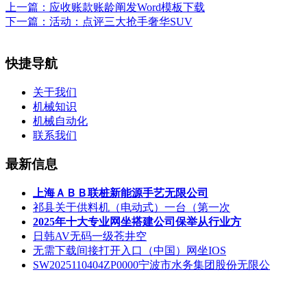
上一篇：
应收账款账龄阐发Word模板下载
下一篇：
活动：点评三大抢手奢华SUV
快捷导航
关于我们
机械知识
机械自动化
联系我们
最新信息
上海ＡＢＢ联桩新能源手艺无限公司
祁县关于供料机（电动式）一台（第一次
2025年十大专业网坐搭建公司保举从行业方
日韩AV无码一级苍井空
无需下载间接打开入口（中国）网坐IOS
SW2025110404ZP0000宁波市水务集团股份无限公