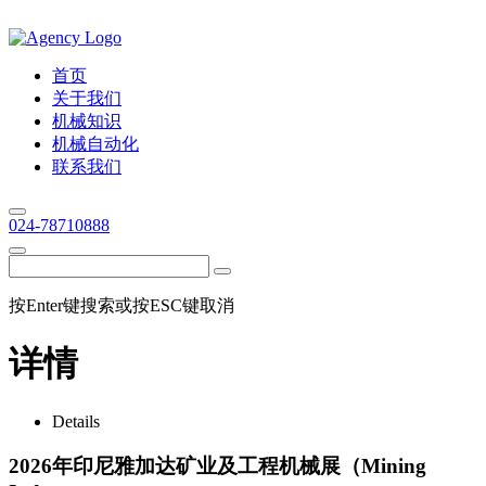
首页
关于我们
机械知识
机械自动化
联系我们
024-78710888
按Enter键搜索或按ESC键取消
详情
Details
2026年印尼雅加达矿业及工程机械展（Mining