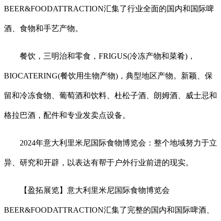
BEER&FOODATTRACTION汇集了行业全面的国内和国际啤
酒、食物和手艺产物。
餐饮，三明治和零食，FRIGUS(冷冻产物和菜肴)，
BIOCATERING(餐饮用生物产物)，典型地区产物。新颖、保
留和冷冻食物、葡萄酒和饮料、杜松子酒、朗姆酒、威士忌和
格拉巴酒，配件和专业发卖点设备。
2024年意大利里米尼国际食物博览会：整个地域努力于立
异、研究和开辟，以表达有帮于户外行业前进的现实。
【盈拓展览】意大利里米尼国际食物博览会
BEER&FOODATTRACTION汇集了完整的国内和国际啤酒、