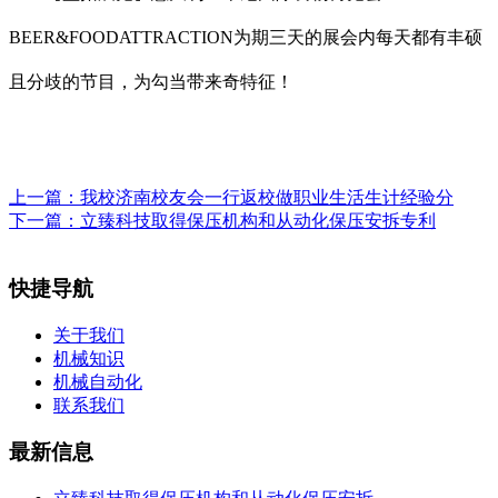
BEER&FOODATTRACTION为期三天的展会内每天都有丰硕
且分歧的节目，为勾当带来奇特征！
上一篇：
我校济南校友会一行返校做职业生活生计经验分
下一篇：
立臻科技取得保压机构和从动化保压安拆专利
快捷导航
关于我们
机械知识
机械自动化
联系我们
最新信息