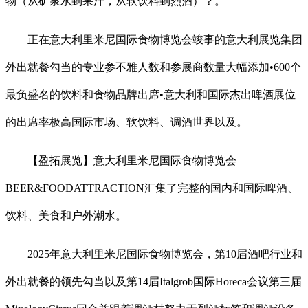
物（从矿泉水到果汁，从软饮料到烈酒）？。
正在意大利里米尼国际食物博览会竣事的意大利展览集团
外出就餐勾当的专业参不雅人数和参展商数量大幅添加•600个
最负盛名的饮料和食物品牌出席•意大利和国际杰出啤酒展位
的出席率极高国际市场、软饮料、调酒世界以及。
【盈拓展览】意大利里米尼国际食物博览会
BEER&FOODATTRACTION汇集了完整的国内和国际啤酒、
饮料、美食和户外潮水。
2025年意大利里米尼国际食物博览会，第10届酒吧行业和
外出就餐的领先勾当以及第14届Italgrob国际Horeca会议第三届