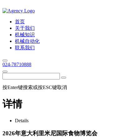
首页
关于我们
机械知识
机械自动化
联系我们
024-78710888
按Enter键搜索或按ESC键取消
详情
Details
2026年意大利里米尼国际食物博览会