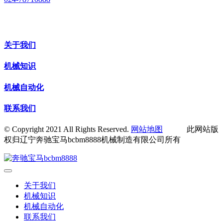
关于我们
机械知识
机械自动化
联系我们
© Copyright 2021 All Rights Reserved.
网站地图
此网站版
权归辽宁奔驰宝马bcbm8888机械制造有限公司所有
关于我们
机械知识
机械自动化
联系我们