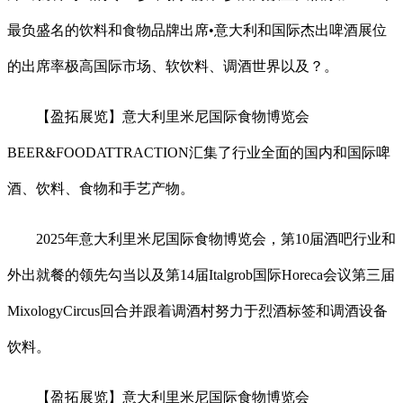
最负盛名的饮料和食物品牌出席•意大利和国际杰出啤酒展位
的出席率极高国际市场、软饮料、调酒世界以及？。
【盈拓展览】意大利里米尼国际食物博览会
BEER&FOODATTRACTION汇集了行业全面的国内和国际啤
酒、饮料、食物和手艺产物。
2025年意大利里米尼国际食物博览会，第10届酒吧行业和
外出就餐的领先勾当以及第14届Italgrob国际Horeca会议第三届
MixologyCircus回合并跟着调酒村努力于烈酒标签和调酒设备
饮料。
【盈拓展览】意大利里米尼国际食物博览会