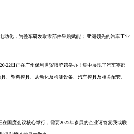
能化取电动化，为整车研发取零部件采购赋能； 亚洲领先的汽车工业
11月20-22日正在广州保利世贸博览馆举办！集中展现了汽车零部
磨具、塑料模具、从动化及检测设备、汽车模具及相关配套、
正在国度会议核心举行，需要2025年参展的企业请答复我或联