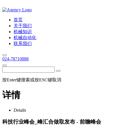
首页
关于我们
机械知识
机械自动化
联系我们
024-78710888
按Enter键搜索或按ESC键取消
详情
Details
科技行业峰会_峰汇合做取发布 - 前瞻峰会