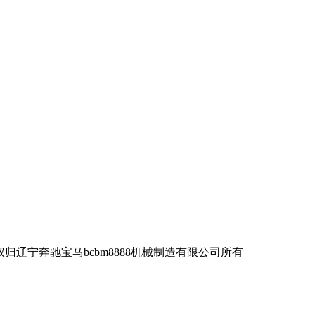
宁奔驰宝马bcbm8888机械制造有限公司所有