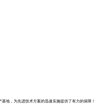
产基地，为先进技术方案的迅速实施提供了有力的保障！