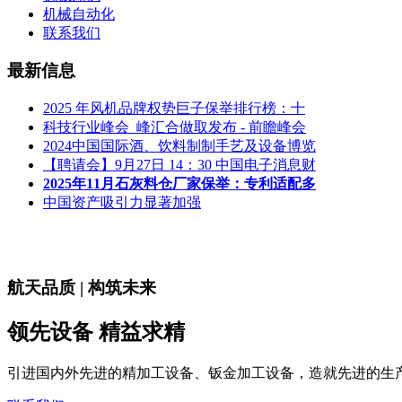
机械自动化
联系我们
最新信息
2025 年风机品牌权势巨子保举排行榜：十
科技行业峰会_峰汇合做取发布 - 前瞻峰会
2024中国国际酒、饮料制制手艺及设备博览
【聘请会】9月27日 14：30 中国电子消息财
2025年11月石灰料仓厂家保举：专利适配多
中国资产吸引力显著加强
航天品质 | 构筑未来
领先设备 精益求精
引进国内外先进的精加工设备、钣金加工设备，造就先进的生