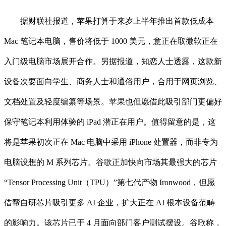
据财联社报道，苹果打算于来岁上半年推出首款低成本
Mac 笔记本电脑，售价将低于 1000 美元，意正在取微软正在
入门级电脑市场展开合作。另据报道，知恋人士透露，这款新
设备次要面向学生、商务人士和通俗用户，合用于网页浏览、
文档处置及轻度编纂等场景。苹果也但愿借此吸引部门更偏好
保守笔记本利用体验的 iPad 潜正在用户。值得留意的是，这
将是苹果初次正在 Mac 电脑中采用 iPhone 处置器，而非专为
电脑设想的 M 系列芯片。谷歌正加快向市场其最强大的芯片
“Tensor Processing Unit（TPU）”第七代产物 Ironwood，但愿
借帮自研芯片吸引更多 AI 企业，扩大正在 AI 根本设备范畴
的影响力。该芯片已于 4 月面向部门客户测试摆设。谷歌称，