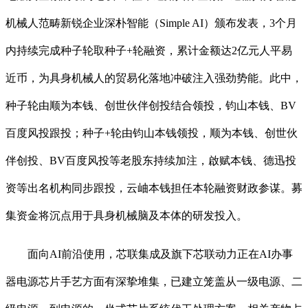
机械人范畴新锐企业深朴智能（Simple AI）颁布发表，3个月
内持续完成种子轮取种子+轮融资，累计金额达2亿元人平易
近币，为具身机械人的贸易化落地冲破注入强劲势能。此中，
种子轮由顺为本钱、创世伙伴创投结合领投，钧山本钱、BV
百度风投跟投；种子+轮由钧山本钱领投，顺为本钱、创世伙
伴创投、BV百度风投等老股东持续加注，啟赋本钱、德迅投
资等出名机构同步跟投，云岫本钱担任本轮融资财政参谋。募
集资金将沉点用于具身机械脑及本体的研发投入。
面向AI前沿使用，芯联集成及旗下芯联动力正在AI办事
器电源芯片手艺方面有深挚堆集，已建立笼盖从一级电源、二