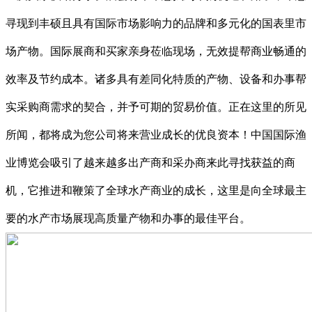
寻现到丰硕且具有国际市场影响力的品牌和多元化的国表里市
场产物。国际展商和买家亲身莅临现场，无效提帮商业畅通的
效率及节约成本。诸多具有差同化特质的产物、设备和办事帮
实采购商需求的契合，并予可期的贸易价值。正在这里的所见
所闻，都将成为您公司将来营业成长的优良资本！中国国际渔
业博览会吸引了越来越多出产商和采办商来此寻找获益的商
机，它推进和鞭策了全球水产商业的成长，这里是向全球最主
要的水产市场展现高质量产物和办事的最佳平台。