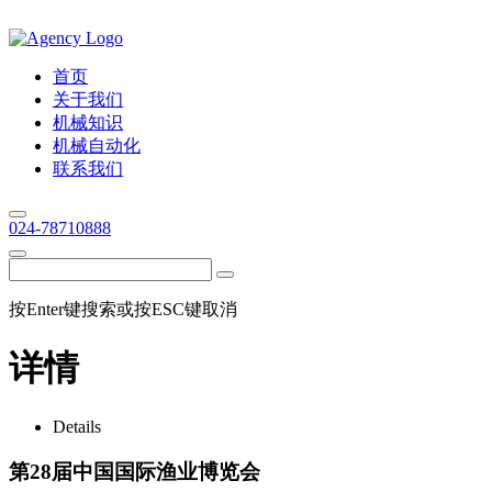
首页
关于我们
机械知识
机械自动化
联系我们
024-78710888
按Enter键搜索或按ESC键取消
详情
Details
第28届中国国际渔业博览会