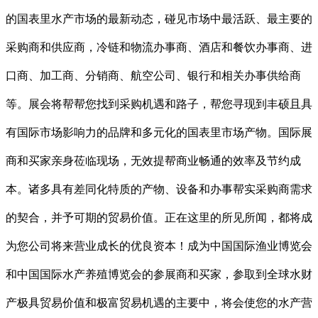
的国表里水产市场的最新动态，碰见市场中最活跃、最主要的
采购商和供应商，冷链和物流办事商、酒店和餐饮办事商、进
口商、加工商、分销商、航空公司、银行和相关办事供给商
等。展会将帮帮您找到采购机遇和路子，帮您寻现到丰硕且具
有国际市场影响力的品牌和多元化的国表里市场产物。国际展
商和买家亲身莅临现场，无效提帮商业畅通的效率及节约成
本。诸多具有差同化特质的产物、设备和办事帮实采购商需求
的契合，并予可期的贸易价值。正在这里的所见所闻，都将成
为您公司将来营业成长的优良资本！成为中国国际渔业博览会
和中国国际水产养殖博览会的参展商和买家，参取到全球水财
产极具贸易价值和极富贸易机遇的主要中，将会使您的水产营