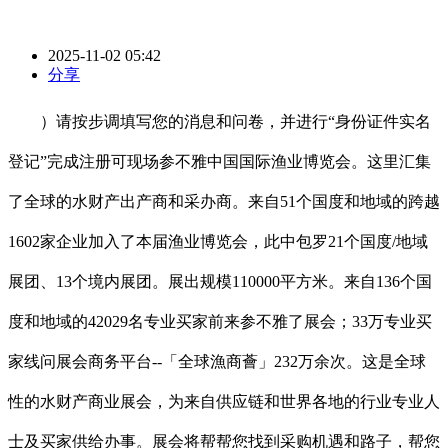
2025-11-02 05:42
分享
）请按步调填写您的消息和问卷，并进行“身份证件实名
登记”完成注册可现场参不雅中国国际渔业博览会。这里汇集
了全球的水财产出产商和采办商。来自51个国度和地域的跨越
1602家企业加入了本届渔业博览会，此中包罗21个国度/地域
展团、13个境内展团。展出规模110000平方米。来自136个国
度和地域的42029名专业买家前来参不雅了展会；33万专业买
家线问展会商务平台--「全球漁商薈」232万余次。这是全球
性的水财产商业展会，为来自供应链和世界各地的行业专业人
士及买家供给办事。展会将帮帮您找到采购机遇和路子，帮您