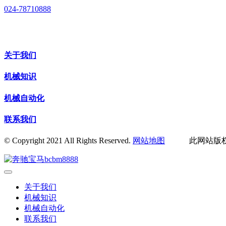
024-78710888
关于我们
机械知识
机械自动化
联系我们
© Copyright 2021 All Rights Reserved.
网站地图
此网站版权归辽
关于我们
机械知识
机械自动化
联系我们