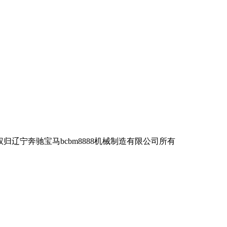
宁奔驰宝马bcbm8888机械制造有限公司所有