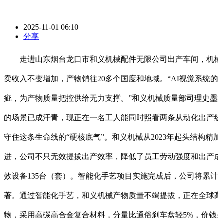
2025-11-01 06:10
分享
走进山东烟台龙口市和义机械配件无限公司出产车间，机械臂
卖收入不变增加，产物销往20多个国度和地域。“AI视觉系统
疵，为产物质量把控供给无力支撑。”和义机械质量部司理史墨
的场景已成汗青，现正在一名工人能同时照看两条从动化出产
守住这条生命线的“硬核底气”。和义机械从2023年起头结
进，公司不只无效提拔出产效率，降低了员工劳动强度和出产
效设备135台（套）。智能化手艺项目实施完成后，公司将累计
著。通过智能化手艺，和义机械产物质量不竭提拔，正在全球
物，采用高碳高合金复合材料，分量比通俗刹车盘轻5%，价钱