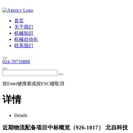
首页
关于我们
机械知识
机械自动化
联系我们
024-78710888
按Enter键搜索或按ESC键取消
详情
Details
近期物流配备项目中标概览（926-1017） 北自科技