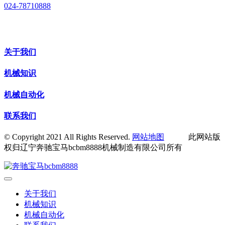
024-78710888
关于我们
机械知识
机械自动化
联系我们
© Copyright 2021 All Rights Reserved.
网站地图
此网站版
权归辽宁奔驰宝马bcbm8888机械制造有限公司所有
关于我们
机械知识
机械自动化