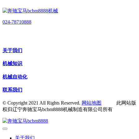
024-78710888
关于我们
机械知识
机械自动化
联系我们
© Copyright 2021 All Rights Reserved.
网站地图
此网站版
权归辽宁奔驰宝马bcbm8888机械制造有限公司所有
关于我们