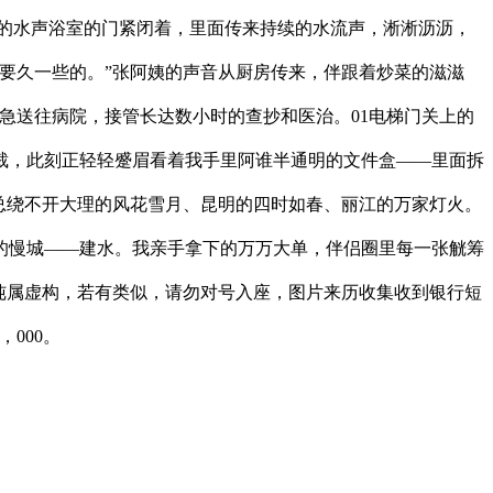
室的水声浴室的门紧闭着，里面传来持续的水流声，淅淅沥沥，
要久一些的。”张阿姨的声音从厨房传来，伴跟着炒菜的滋滋
急送往病院，接管长达数小时的查抄和医治。01电梯门关上的
裁，此刻正轻轻蹙眉看着我手里阿谁半通明的文件盒——里面拆
总绕不开大理的风花雪月、昆明的四时如春、丽江的万家灯火。
的慢城——建水。我亲手拿下的万万大单，伴侣圈里每一张觥筹
纯属虚构，若有类似，请勿对号入座，图片来历收集收到银行短
000。