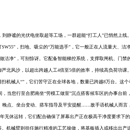
静谧的光伏电坐取超等工场，一群超能“打工人”已悄然上线。
SW55”，扫地、吸尘的“万能选手”，它一般正在人流量大、洁
“做洁净”，可别惊讶。它配备智能梯控系统，支撑取闸机、门禁
御严北风沙，以超出跨越人工4倍至5倍的效率，持续高负荷功课
清扫机械人“”，它们苦守正在全球各地，数量已跨越8万台。这个
，当您行至合肥南坐“劳模工做室”沉点搭客候车区的办事台前，
、晚点、坐台变动、搭车指导及平安提醒……敌手语机械人而言，
全年无休运转，它们配合确保了屏幕出产正在极高干净度要求下的
。机械臂则担任施行精准的工艺操做，将基板插入或移出出产设备