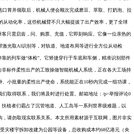
选口胃并领取后，机械人便会顺次完成磨豆、萃取、打奶泡、拉
%的从动化率，这些机械臂不只大幅提拔了出产效率，更了全球
。乘客只需启齿，问、购票、充值，它即刻响应。它像一位亲热的
激光取AI识别等，对轨道、地道布局等进行全方位从动检
靠的列车做“体检”。它矫捷穿行于车底和车侧，精准识别部件
向非标件柔性出产的工致操做智能机械人系统，正在各大工场持
种、小批量的柔性出产使命，系统能正在10秒内完成一组功课，
们取得联系，我们将及时进行处置。邮箱地址：/p>举报评论0
通车，扶植者们霸占了沉管地道、人工岛等一系列世界级难题，以
虚构，请勿取现实联系关系。本文所用素材源于互联网，图片非实
受灾楼宇拆卸改建为公园等设备，总收购成本约68亿港元（央