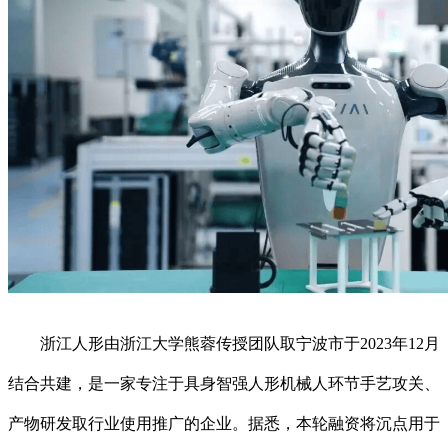
浙江人形由浙江大学熊蓉传授团队取宁波市于2023年12月
结合共建，是一家专注于具身智强人形机械人环节手艺攻关、
产物研发取行业使用推广的企业。据悉，本轮融资将沉点用于