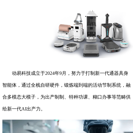
动易科技成立于2024年9月，努力于打制新一代通器具身
智能体，通过全栈自研硬件，锻炼端到端的活动节制系统，融
合多模态大模子，为出产制制、特种功课、糊口办事等范畴供
给新一代AI出产力。