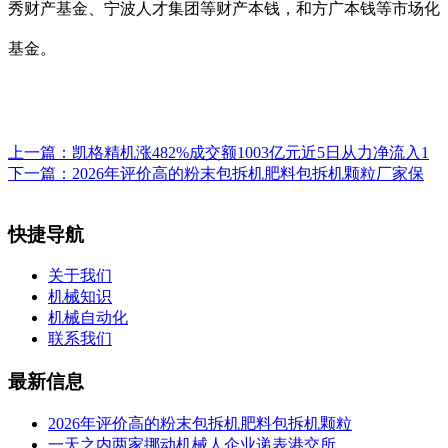
秀财产基金、宁波人才集团等财产本钱，和方广本钱等市场化
基金。
上一篇：
凯格精机涨482%成交额1003亿元近5日从力净流入1
下一篇：
2026年评价高的粉末包拆机肥料包拆机颗粒厂家保
快捷导航
关于我们
机械知识
机械自动化
联系我们
最新信息
2026年评价高的粉末包拆机肥料包拆机颗粒
一天之内两家挪动机械人企业递表港交所