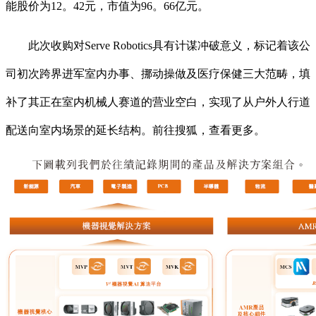
能股价为12。42元，市值为96。66亿元。
此次收购对Serve Robotics具有计谋冲破意义，标记着该公
司初次跨界进军室内办事、挪动操做及医疗保健三大范畴，填
补了其正在室内机械人赛道的营业空白，实现了从户外人行道
配送向室内场景的延长结构。前往搜狐，查看更多。