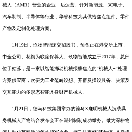
械人（AMR）营业的企业，后运营。针对新能源、3C电子、
汽车制制、半导体等行业，华睿科技为其供给焦点组件、零件
产物及定制化处理方案。
1月19日，玖物智能递交招股书，预备正在港交所上市，
中金公司、花旗为联席保荐人。玖物智能成立于2017年，总部
位于姑苏，是一家以智能挪动机械报酬焦点的“机械人+”处理
方案供应商，次要为工业范畴设想、开辟及摆设具备、决策及
交互能力的多形态智能具身财产机械人。
1月21日，德马科技集团举办的德马X鹿明机械人沉载具
身机械人产物结合发布会正在湖州制制成功举办。做为深耕物