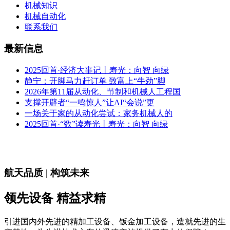
机械知识
机械自动化
联系我们
最新信息
2025回首·经济大事记丨寿光：向智 向绿
静宁：开脚马力赶订单 致富上“牛劲”脚
2026年第11届从动化、节制和机械人工程国
支撑开辟者“一鸣惊人”让AI“会说”更
一场关于家的从动化尝试：家务机械人的
2025回首·“数”读寿光丨寿光：向智 向绿
航天品质 | 构筑未来
领先设备 精益求精
引进国内外先进的精加工设备、钣金加工设备，造就先进的生