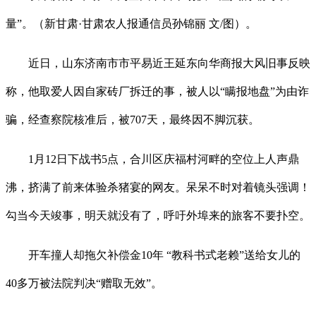
量”。（新甘肃·甘肃农人报通信员孙锦丽 文/图）。
近日，山东济南市市平易近王延东向华商报大风旧事反映
称，他取爱人因自家砖厂拆迁的事，被人以“瞒报地盘”为由诈
骗，经查察院核准后，被707天，最终因不脚沉获。
1月12日下战书5点，合川区庆福村河畔的空位上人声鼎
沸，挤满了前来体验杀猪宴的网友。呆呆不时对着镜头强调！
勾当今天竣事，明天就没有了，呼吁外埠来的旅客不要扑空。
开车撞人却拖欠补偿金10年 “教科书式老赖”送给女儿的
40多万被法院判决“赠取无效”。