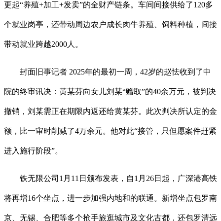
更起“养殖+加工+发卖”的全财产链条。车间间接供给了120多
个就业岗亭，还带动周边农户成长肉牛养殖、饲料种植，间接
带动就业跨越2000人。
封面旧事记者 2025年的最初一周，42岁的赵怯收到了中
院的终审讯决：黄某芬向女儿刘某“赠取”的40余万元，被判决
撤销，刘某需正在期限内返还给黄某芬。此次判决所认定的金
额，比一审时削减了4万余元。他对此“接管，只但愿案件赶紧
进入施行阶段”。
铁无限公司1月11日颁布发表，自1月26日起，广深港高铁
将再增16个坐点，进一步加强内地和的联通。新增坐点包罗南
京、无锡、合肥等多个抢手旅逛城市及文化古都，还包罗清远