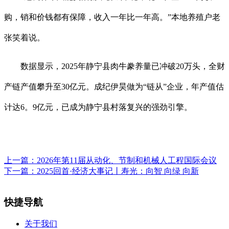
购，销和价钱都有保障，收入一年比一年高。”本地养殖户老
张笑着说。
数据显示，2025年静宁县肉牛豢养量已冲破20万头，全财
产链产值攀升至30亿元。成纪伊昊做为“链从”企业，年产值估
计达6。9亿元，已成为静宁县村落复兴的强劲引擎。
上一篇：
2026年第11届从动化、节制和机械人工程国际会议
下一篇：
2025回首·经济大事记丨寿光：向智 向绿 向新
快捷导航
关于我们