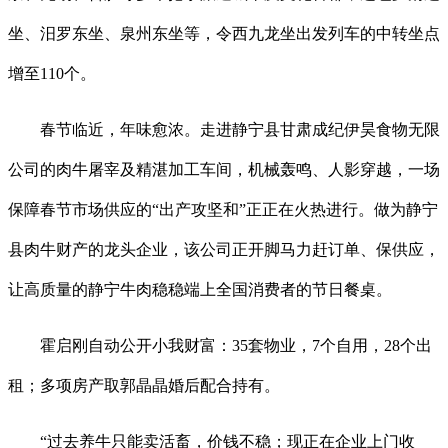
坐、汨罗东坐、泉州东坐等，令西九龙坐出发列车的中转坐点
增至110个。
春节临近，年味愈浓。走进静宁县甘肃成纪伊昊食物无限
公司的肉牛屠宰及精湛加工车间，机械轰鸣、人影穿越，一场
保障春节市场供应的“出产攻坚和”正正在火热进行。做为静宁
县肉牛财产的龙头企业，该公司正开脚马力赶订单、保供应，
让高质量的静宁牛肉稳稳端上全国消费者的节日餐桌。
霍启刚自动公开小我财富：35套物业，7个自用，28个出
租；多项房产取郭晶晶婚后配合持有。
“过去养牛只能卖活畜，价钱不稳；现正在企业上门收