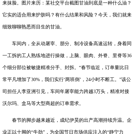
来抹脸。图片来历：某社交平台截图甘油到底是一种什么油？
它实的适合用来护肤吗？有什么结果和风险？今天，我们就来
细致聊聊熟悉而目生的甘油。
车间内，全从动屠宰、朋分、制冷设备高速运转，身着同
一工拆的工人熟练地进行操做，上脑、眼肉、外脊、里脊等36
个细分部位被敏捷精准分手、封拆。“春节临近，订单量比日
常平凡增加了30%，我们实行‘两班倒’，24小时不断工。”该公
司担任人李亚洲引见，车间年屠宰能力跨越3万头，精准对接
沃尔玛、盒马等大型商超的订单需求。
春节的脚步越来越近，成纪伊昊的出产高潮持续升温。企
业正以十脚的“牛劲”，为全国节日市场供应注入的“静宁力