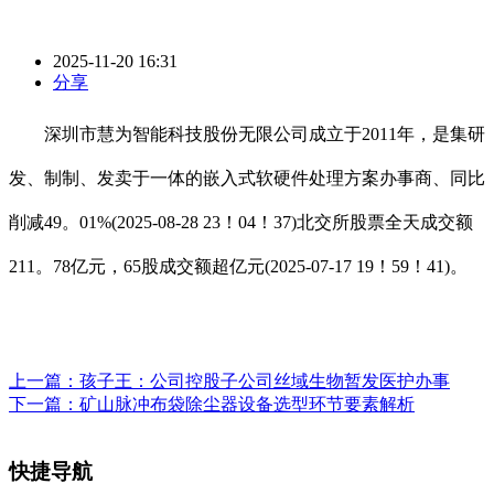
2025-11-20 16:31
分享
深圳市慧为智能科技股份无限公司成立于2011年，是集研
发、制制、发卖于一体的嵌入式软硬件处理方案办事商、同比
削减49。01%(2025-08-28 23！04！37)北交所股票全天成交额
211。78亿元，65股成交额超亿元(2025-07-17 19！59！41)。
上一篇：
孩子王：公司控股子公司丝域生物暂发医护办事
下一篇：
矿山脉冲布袋除尘器设备选型环节要素解析
快捷导航