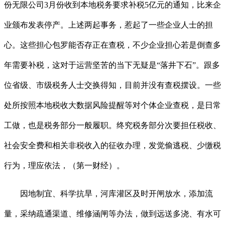
份无限公司3月份收到本地税务要求补税5亿元的通知，比来企
业颁布发表停产。上述两起事务，惹起了一些企业人士的担
心。这些担心包罗能否存正在查税，不少企业担心若是倒查多
年需要补税，这对于运营坚苦的当下无疑是“落井下石”。跟多
位省级、市级税务人士交换得知，目前并没有查税摆设。一些
处所按照本地税收大数据风险提醒等对个体企业查税，是日常
工做，也是税务部分一般履职。终究税务部分次要担任税收、
社会安全费和相关非税收入的征收办理，发觉偷逃税、少缴税
行为，理应依法，（第一财经）。
因地制宜、科学抗旱，河库灌区及时开闸放水，添加流
量，采纳疏通渠道、维修涵闸等办法，做到远送多浇、有水可