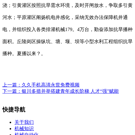
浇；引黄灌区按照抗旱需水环境，及时开闸放水，争取多引黄
河水；平原灌区阐扬机电井感化，采纳无效办法保障机井通
电，并组织投入各类排灌机械179。4万台，勤奋添加抗旱播种
面积。丘陵岗区操纵坑、塘、堰、坝等小型水利工程组织抗旱
播种。夏播以来？。
上一篇：
久久手机高清永世免费视频
下一篇：
银川多措并举搭建青年成长阶梯 人才“强”赋能
快捷导航
关于我们
机械知识
机械自动化