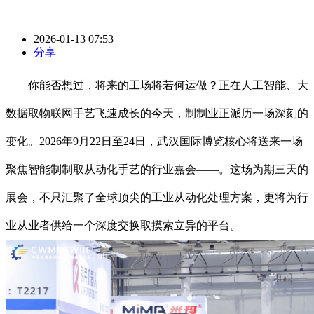
2026-01-13 07:53
分享
你能否想过，将来的工场将若何运做？正在人工智能、大
数据取物联网手艺飞速成长的今天，制制业正派历一场深刻的
变化。2026年9月22日至24日，武汉国际博览核心将送来一场
聚焦智能制制取从动化手艺的行业嘉会——。这场为期三天的
展会，不只汇聚了全球顶尖的工业从动化处理方案，更将为行
业从业者供给一个深度交换取摸索立异的平台。