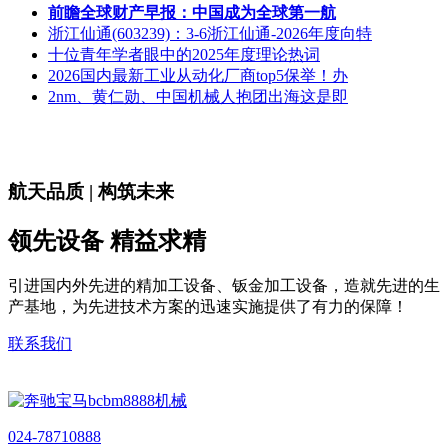
前瞻全球财产早报：中国成为全球第一航
浙江仙通(603239)：3-6浙江仙通-2026年度向特
十位青年学者眼中的2025年度理论热词
2026国内最新工业从动化厂商top5保举！办
2nm、黄仁勋、中国机械人抱团出海这是即
航天品质 | 构筑未来
领先设备 精益求精
引进国内外先进的精加工设备、钣金加工设备，造就先进的生
产基地，为先进技术方案的迅速实施提供了有力的保障！
联系我们
024-78710888