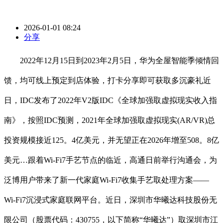
2026-01-01 08:24
分享
2022年12月15日到2023年2月5日，华为全屋智能季倾情回
馈，均可线上预定到店体验，打卡分享即可获取多沉豪礼近
日，IDC发布了2022年V2版IDC《全球加强取虚拟现实收入指
南》，按照IDC预测，2021年全球加强取虚拟现实(AR/VR)总
投资规模接近125。4亿美元，并无望正在2026年增至508。8亿
美元…跟着Wi-Fi7手艺节点的临近，高通日前举行沟通会，为
泛博用户带来了新一代家庭Wi-Fi7收集手艺取处理方案——
Wi-Fi7沉浸式家庭联网平台。近日，深圳市华曦达科技股份无
限公司（股票代码：430755，以下简称“华曦达”）取深圳市江