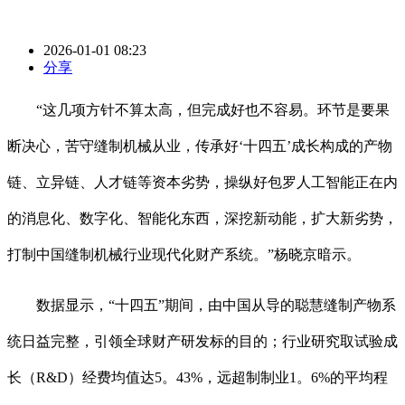
2026-01-01 08:23
分享
“这几项方针不算太高，但完成好也不容易。环节是要果
断决心，苦守缝制机械从业，传承好‘十四五’成长构成的产物
链、立异链、人才链等资本劣势，操纵好包罗人工智能正在内
的消息化、数字化、智能化东西，深挖新动能，扩大新劣势，
打制中国缝制机械行业现代化财产系统。”杨晓京暗示。
数据显示，“十四五”期间，由中国从导的聪慧缝制产物系
统日益完整，引领全球财产研发标的目的；行业研究取试验成
长（R&D）经费均值达5。43%，远超制制业1。6%的平均程