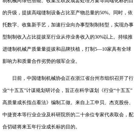
制机械向绿色智能、收集互联及成套处理方案等高端化标的目
的升级，提拔高端缝制设备占比至产物总量的50%。同时，依
托数字、收集新手艺，加速行业向办事型制制转型，实现办事
型制制收入占比提拔至行业从停业务收入的30%以上。持续推
进缝制机械产质量量提拔和品牌扶植，打制5—10家具有全球
影响力和质量合作劣势的领军企业。
日前，中国缝制机械协会正在浙江省台州市组织召开了行
业“十五五”计谋规划研讨会，旨正在科学谋划《行业“十五五”
高质量成长指点看法》编制工做。来自上工申贝、杰克股份、
中捷资本等行业企业及科研院所的二十余位专家代表取会，配
合切磋将来五年行业成长标的目的。