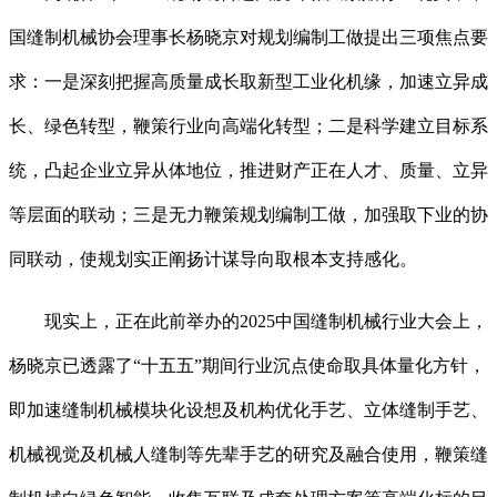
国缝制机械协会理事长杨晓京对规划编制工做提出三项焦点要
求：一是深刻把握高质量成长取新型工业化机缘，加速立异成
长、绿色转型，鞭策行业向高端化转型；二是科学建立目标系
统，凸起企业立异从体地位，推进财产正在人才、质量、立异
等层面的联动；三是无力鞭策规划编制工做，加强取下业的协
同联动，使规划实正阐扬计谋导向取根本支持感化。
现实上，正在此前举办的2025中国缝制机械行业大会上，
杨晓京已透露了“十五五”期间行业沉点使命取具体量化方针，
即加速缝制机械模块化设想及机构优化手艺、立体缝制手艺、
机械视觉及机械人缝制等先辈手艺的研究及融合使用，鞭策缝