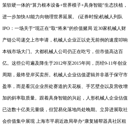
策软硬一体的“算力根本设备+世界模子+具身智能”生态扶植，
进一步加快AI能力向物理世界延展。 (证券时报)机械人列队
IPO：一场关于“现正在”取“将来”的价值赌局 近30家机械人财
产链公司递交上市申请，机械人企业正以史无前例的速度叩响
本钱市场大门。大都机械人公司仍正在吃亏，但市值高达百
亿。这些公司遍及降生于2012年至2015年间，历经9-11年创业
周期，最终登岸买卖所。机械人企业估值逻辑并非基于保守市
盈率，而是看沉企业所处赛道的天花板、手艺壁垒以及营收增
加的斜率取质量。跟着具身智能的兴起，人形机械人企业估值
已达数十亿美元量级，但贸易化落地尚处晚期。立异进展取社
会价值集中展现 上海市平易近政局举办“康复辅帮器具社区租