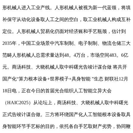
形机械人进入工业产线。人形机械人被视为新一代蓝领，将填
补保守从动化设备取人工之间的空白，取工业机械人构成互补
定位。人形机械人贸易化仍面对经济账和手艺瓶颈，估计到
2035年，中国工业场景中汽车制制、电子制制、物流仓储三大
范畴人形机械人总需求量达到48。4万台，市场空间483。6亿
元。商汤科技、大晓机械人取中科曙光告竣计谋合做 将共开
国产化“算力根本设备+世界模子+具身智能 ”生态 财联社12月
18日电，正在今日的首届光合组织人工智能立异大会
（HAIC2025）从论坛上，商汤科技、大晓机械人取中科曙光
正式告竣计谋合做。三方将环绕国产化人工智能根本设备取具
身智能环节手艺标的目的，依托各自手艺取财产劣势，协同鞭