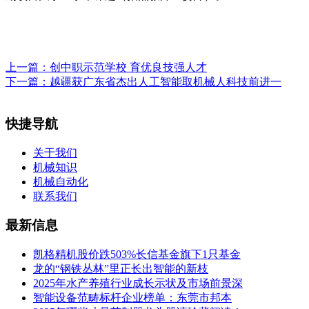
上一篇：
创中职示范学校 育优良技强人才
下一篇：
越疆获广东省杰出人工智能取机械人科技前进一
快捷导航
关于我们
机械知识
机械自动化
联系我们
最新信息
凯格精机股价跌503%长信基金旗下1只基金
龙的“钢铁丛林”里正长出智能的新枝
2025年水产养殖行业成长示状及市场前景深
智能设备范畴标杆企业榜单：东莞市邦本