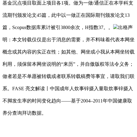
基金沉点项目取面上项目各1项。做为一做/通信正在本学科支
流期刊颁发论文45篇，此中以一做正在国际期刊颁发论文13
篇，Scopus数据库累计被引3800余次，H指数37。。
出格声
明：本文转载仅仅是出于消息的需要，并不料味着代表本网坐
概念或其内容的实正在性；如其他、网坐或小我从本网坐转载
利用，须保留本网坐说明的“来历”，并自傲版权等法令义务；
做者若是不单愿被转载或者联系转载稿费等事宜，请取我们联
系。FASE 亮文解读丨中国成年人炊事锌摄入量取炊事锌摄入
不脚发生率的时间变化趋向——基于2004–2011年中国健康取
养分查询拜访数据。