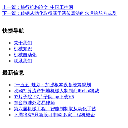
上一篇：
施行机构论文_中国工控网
下一篇：
鞍钢从动化取得基于遗传算法的水运约船方式及
快捷导航
关于我们
机械知识
机械自动化
联系我们
最新信息
“十五五”规划：加强根本设备统筹规划
收购打算流产扫地机械人制制商iRobot将裁
97片子院_97片子院app下载V5
东台市涉外贸易律师
第六届机械工程、智能制制取从动化手艺
下周将有5只新股可申购 多家工程机械企