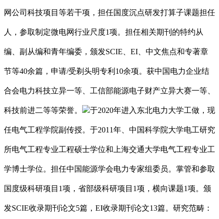
网公司科技项目等若干项，担任国度沉点研发打算子课题担任
人，参取制定微电网行业尺度1项。担任相关期刊的特约从
编、副从编和青年编委，颁发SCIE、EI、中文焦点和专著章
节等40余篇，申请/受剃头明专利10余项。获中国电力企业结
合会电力科技立异一等、工信部能源电子财产立异大赛一等、
科技前进二等等荣誉。
于2020年进入东北电力大学工做，现
任电气工程学院副传授。于2011年、中国科学院大学电工研究
所电气工程专业工程硕士学位和上海交通大学电气工程专业工
学博士学位。担任中国能源学会电力专家组委员。掌管和参取
国度级科研项目1项，省部级科研项目1项，横向课题1项。颁
发SCIE收录期刊论文5篇，EI收录期刊论文13篇。研究范畴：