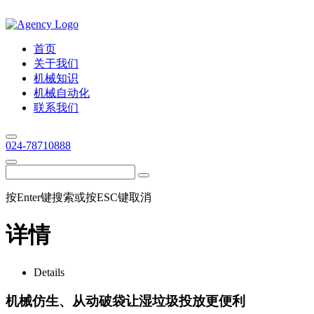
首页
关于我们
机械知识
机械自动化
联系我们
024-78710888
按Enter键搜索或按ESC键取消
详情
Details
机械仿生、从动破袋让湿垃圾投放更便利