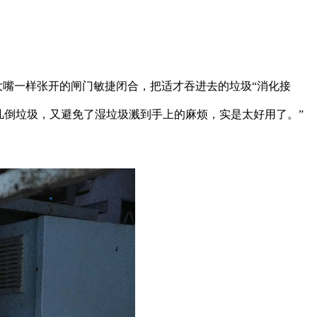
嘴一样张开的闸门敏捷闭合，把适才吞进去的垃圾“消化接
凡倒垃圾，又避免了湿垃圾溅到手上的麻烦，实是太好用了。”