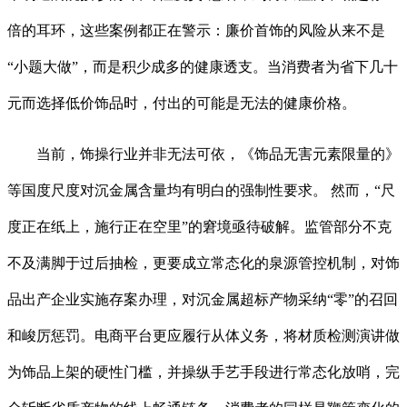
倍的耳环，这些案例都正在警示：廉价首饰的风险从来不是
“小题大做”，而是积少成多的健康透支。当消费者为省下几十
元而选择低价饰品时，付出的可能是无法的健康价格。
当前，饰操行业并非无法可依，《饰品无害元素限量的》
等国度尺度对沉金属含量均有明白的强制性要求。 然而，“尺
度正在纸上，施行正在空里”的窘境亟待破解。监管部分不克
不及满脚于过后抽检，更要成立常态化的泉源管控机制，对饰
品出产企业实施存案办理，对沉金属超标产物采纳“零”的召回
和峻厉惩罚。电商平台更应履行从体义务，将材质检测演讲做
为饰品上架的硬性门槛，并操纵手艺手段进行常态化放哨，完