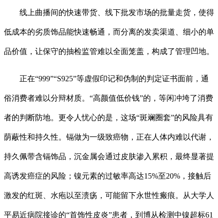
线上曲播间的快速带货、线下批发市场的批量走货，使得
低成本的劣质饰品能快速畅通，而分离的发卖渠道、细小的单
品价值，让保守的抽检监管难以全面笼盖，构成了管理凹地。
正在“999”“S925”等虚假印记和伪制的判定证书面前，通
俗消费者难以分辩材质。“高颜值低价钱”的，等闲冲垮了消费
者的判断防地。更令人忧心的是，这场“斑斓圈套”的风险具有
荫蔽性和持久性。镉做为一级致癌物，正在人体内难以代谢，
持久佩带含镉饰品，沉金属会通过皮肤渗入累积，最终显著提
高诱发癌症的风险；镍元素的过敏率高达15%至20%，接触后
激发的红斑、水疱以至溃疡，可能留下永世性瘢痕。从大学人
平易近病院接诊的“首饰性皮炎”患者，到博从检测中镍超标61