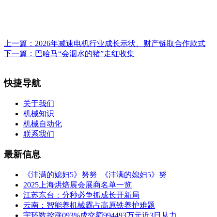
上一篇：
2026年减速电机行业成长示状、财产链取合作款式
下一篇：
巴哈马“会泅水的猪”走红收集
快捷导航
关于我们
机械知识
机械自动化
联系我们
最新信息
《沣满的媳妇5》努努_《沣满的媳妇5》努
2025上海烘焙展会展商名单一览
江苏东台：分秒必争抓成长开新局
云南：智能养机械霸占高原铁养护难题
宇环数控涨093%成交额994493万元近3日从力