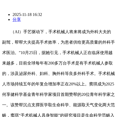
2025-11-18 16:32
分享
（AI）手艺驱动下，手术机械人将来将成为外科大夫的
副驾，帮帮大夫提高手术效率，为患者供给更高质量的外科手
术医治。”10月25日，据她引见，手术机械人正在临床使用越
来越多，目前全球每年有200多万台手术是有手术机械人参取
的，涉及泌尿外科、妇科、胸外科等良多外科手术。手术机械
人市场持续五年的年复合增加率正在20%以上。窦琪成为2025
何享健科学基金青年科学家项目首期赞帮的20位青年科学家之
一。该赞帮沉点支撑医学取生命科学、能源取天气变化两大范
畴，窦琪“手术机械人具身智能”的研究项目是生命科学范畴入