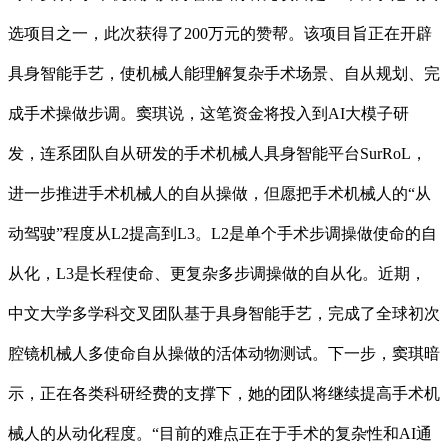
选项目之一，此次获得了200万元的赞帮。该项目旨正在开辟
具身智能手艺，使机械人能理解复杂手术场景、自从规划、完
成手术操做步调。窦琪说，这笔资金将投入到AI大模子研
发，连系团队自从研发的手术机械人具身智能平台SurRoL，
进一步推进手术机械人的自从操做，但愿把手术机械人的“从
动驾驶”程度从L2提高到L3。L2是单个手术步调操做使命的自
从化，L3是长程使命、更复杂多步调操做的自从化。近期，
中文大学多学科交叉团队基于具身智能手艺，完成了全球初次
腔镜机械人多使命自从操做的活体动物测试。下一步，窦琪暗
示，正在各类科研经费的支撑下，她的团队将继续提高手术机
械人的从动化程度。“目前的难点正在于手术的复杂性和AI通