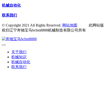
机械自动化
联系我们
© Copyright 2021 All Rights Reserved.
网站地图
此网站版
权归辽宁奔驰宝马bcbm8888机械制造有限公司所有
关于我们
机械知识
机械自动化
联系我们