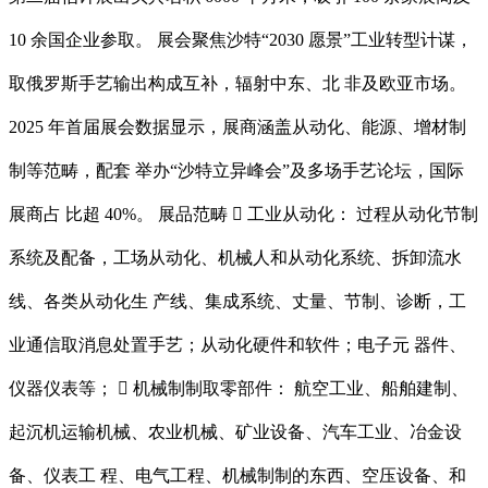
10 余国企业参取。 展会聚焦沙特“2030 愿景”工业转型计谋，
取俄罗斯手艺输出构成互补，辐射中东、北 非及欧亚市场。
2025 年首届展会数据显示，展商涵盖从动化、能源、增材制
制等范畴，配套 举办“沙特立异峰会”及多场手艺论坛，国际
展商占 比超 40%。 展品范畴  工业从动化： 过程从动化节制
系统及配备，工场从动化、机械人和从动化系统、拆卸流水
线、各类从动化生 产线、集成系统、丈量、节制、诊断，工
业通信取消息处置手艺；从动化硬件和软件；电子元 器件、
仪器仪表等；  机械制制取零部件： 航空工业、船舶建制、
起沉机运输机械、农业机械、矿业设备、汽车工业、冶金设
备、仪表工 程、电气工程、机械制制的东西、空压设备、和