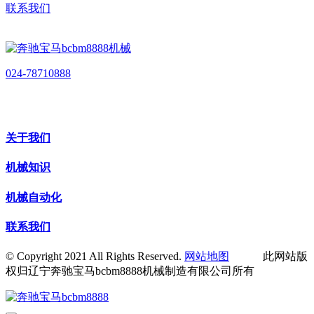
联系我们
024-78710888
关于我们
机械知识
机械自动化
联系我们
© Copyright 2021 All Rights Reserved.
网站地图
此网站版
权归辽宁奔驰宝马bcbm8888机械制造有限公司所有