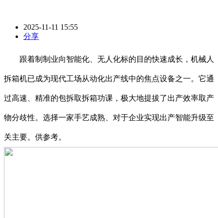
2025-11-11 15:55
分享
跟着制制业向智能化、无人化标的目的快速成长，机械人
拆箱机已成为现代工场从动化出产线中的焦点设备之一。它通
过高速、精准的包拆取拆箱功课，极大地提拔了出产效率取产
物分歧性。选择一家手艺成熟、对于企业实现出产智能升级至
关主要。供参考。