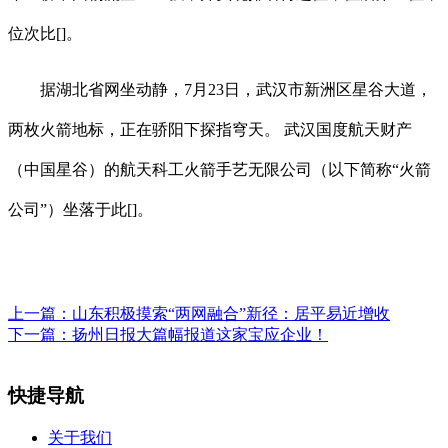
位次比[]。
据湖北省网坐动静，7月23日，武汉市新洲区星谷大道，
两枚火箭地标，正在骄阳下探指穹天。 武汉国度航天财产
（中国星谷）的航天科工火箭手艺无限公司（以下简称“火箭
公司”）坐落于此[]。
上一篇：
山东积极摸索“两网融合”新径：居平易近增收
下一篇：
扬州日报大篇幅报道这家宝应企业！
快捷导航
关于我们