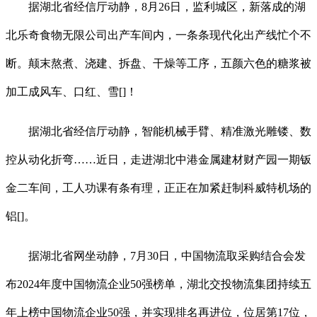
据湖北省经信厅动静，8月26日，监利城区，新落成的湖
北乐奇食物无限公司出产车间内，一条条现代化出产线忙个不
断。颠末熬煮、浇建、拆盘、干燥等工序，五颜六色的糖浆被
加工成风车、口红、雪[]！
据湖北省经信厅动静，智能机械手臂、精准激光雕镂、数
控从动化折弯……近日，走进湖北中港金属建材财产园一期钣
金二车间，工人功课有条有理，正正在加紧赶制科威特机场的
铝[]。
据湖北省网坐动静，7月30日，中国物流取采购结合会发
布2024年度中国物流企业50强榜单，湖北交投物流集团持续五
年上榜中国物流企业50强，并实现排名再进位，位居第17位，