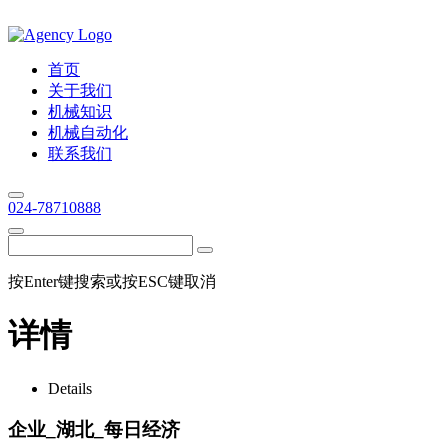
首页
关于我们
机械知识
机械自动化
联系我们
024-78710888
按Enter键搜索或按ESC键取消
详情
Details
企业_湖北_每日经济