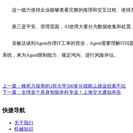
这一能力使得企业能够查看完整的推理和交互过程、使得东
第三是平安、管理层面，AI使用大要分为数据收集和处置、
吴敏达谈到Agent办理IT工单的营业，Agent需要理解
系统，来为Agent限制能力、规定鸿沟、进行风险评估。
上一篇：
峰死力保举的3所大学500多分就能上就业丝毫不比
下一篇：
全球首个具身智能本科专业！上海交大通知布告
快捷导航
关于我们
机械知识