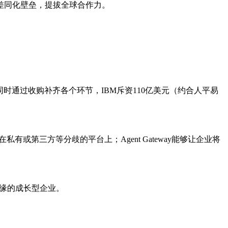
差同化壁垒，提拔全球合作力。
时通过收购补齐各个环节，IBM斥资110亿美元（约合人平易
私有或第三方等分歧的平台上；Agent Gateway能够让企业将
机缘的成长型企业。