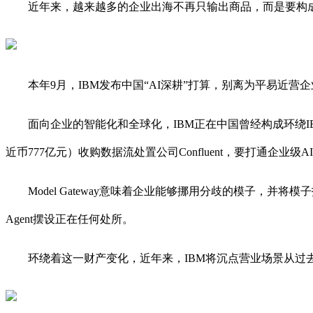
近年来，越来越多的企业出海不再只输出商品，而是要构成
本年9月，IBM发布中国“AI深耕”打算，别离为平易近营
面向企业的智能化和全球化，IBM正在中国曾经构成环绕IBM
近币777亿元）收购数据流处置公司Confluent，要打通企业
Model Gateway意味着企业能够挪用分歧的模子，并将模子托
Agent摆设正在任何处所。
环绕着这一财产变化，近年来，IBM将沉点营业场景从过去的