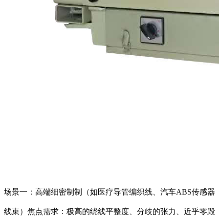
场景一：高端细密制制（如医疗导管编织线、汽车ABS传感器
线束）焦点需求：极高的绕线平整度、分歧的张力、近乎零毁