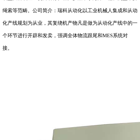
绳索等范畴。公司简介：瑞科从动化以工业机械人集成和从动
化产线规划为从业，其复绕机产物凡是做为从动化产线中的一
个环节进行开辟和发卖，强调全体物流跟尾和MES系统对
接。